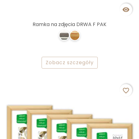

Ramka na zdjęcia DRWA F PAK
Zobacz szczegóły
favorite_border