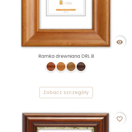

Ramka drewniana DRL B
Zobacz szczegóły
favorite_border