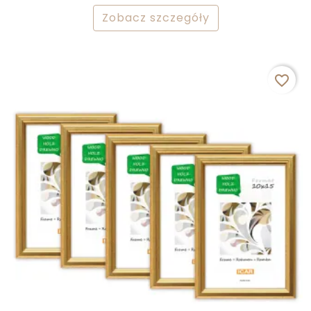
Zobacz szczegóły
favorite_border