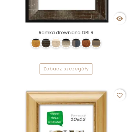

Ramka drewniana DRI R
Zobacz szczegóły
favorite_border