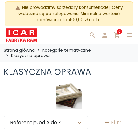
Nie prowadzimy sprzedaży konsumenckiej. Ceny
warning
widoczne są po zalogowaniu. Minimalna wartość
zamówienia to 400,00 zł netto.
0
search

shopping_cart
menu
Strona główna
Kategorie tematyczne
Klasyczna oprawa
KLASYCZNA OPRAWA
Referencje, od A do Z
expand_more
filter_list
Filtr