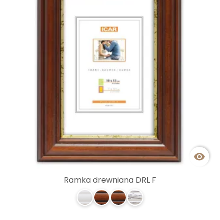

Ramka drewniana DRL F