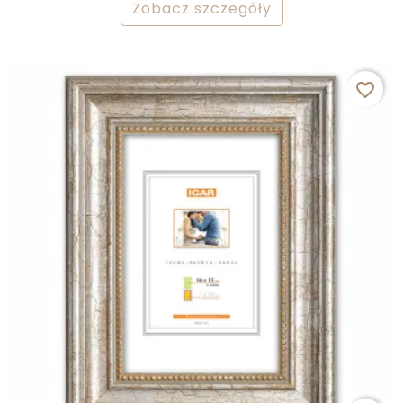
Zobacz szczegóły
favorite_border