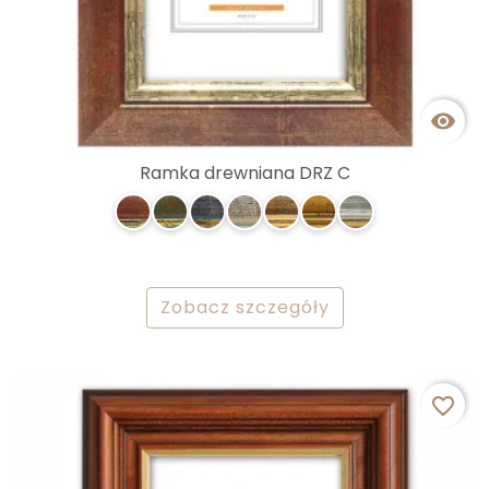

Ramka drewniana DRZ C
Zobacz szczegóły
favorite_border