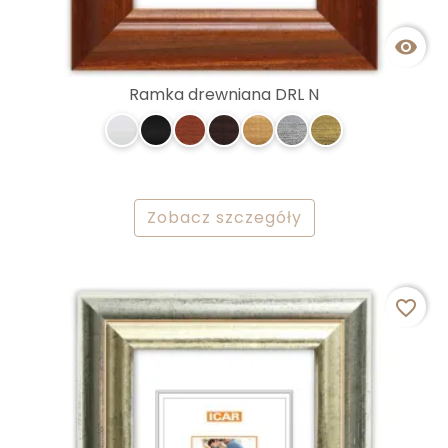

Ramka drewniana DRL N
Zobacz szczegóły
favorite_border