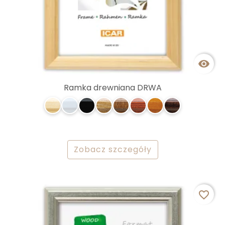

Ramka drewniana DRWA
Zobacz szczegóły
favorite_border