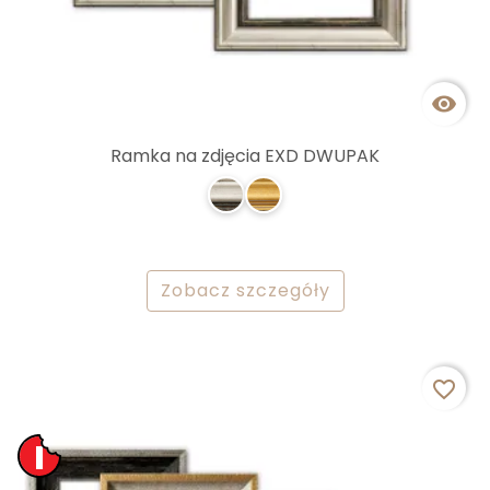

Ramka na zdjęcia EXD DWUPAK
Zobacz szczegóły
favorite_border