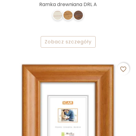
Ramka drewniana DRL A
Zobacz szczegóły
favorite_border