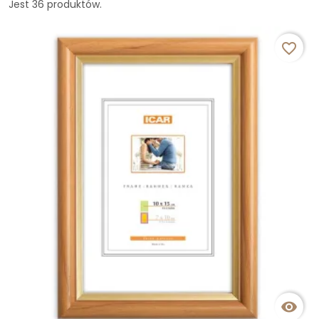
Jest 36 produktów.
favorite_border
