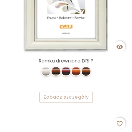

Ramka drewniana DRI P
Zobacz szczegóły
favorite_border