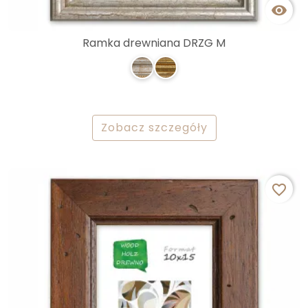

Ramka drewniana DRZG M
Zobacz szczegóły
favorite_border