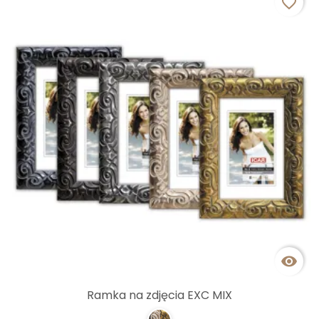
favorite_border

Ramka na zdjęcia EXC MIX