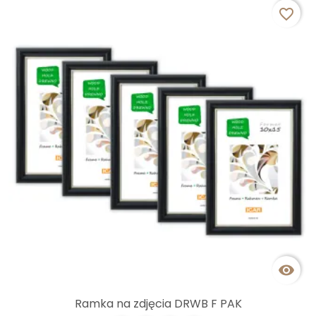
favorite_border

Ramka na zdjęcia DRWB F PAK