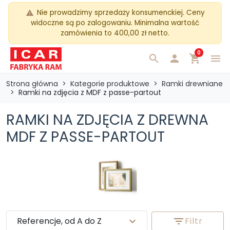
Nie prowadzimy sprzedaży konsumenckiej. Ceny
warning
widoczne są po zalogowaniu. Minimalna wartość
zamówienia to 400,00 zł netto.
0
search

shopping_cart
menu
Strona główna
Kategorie produktowe
Ramki drewniane
Ramki na zdjęcia z MDF z passe-partout
RAMKI NA ZDJĘCIA Z DREWNA
MDF Z PASSE-PARTOUT
Referencje, od A do Z
expand_more
filter_list
Filtr