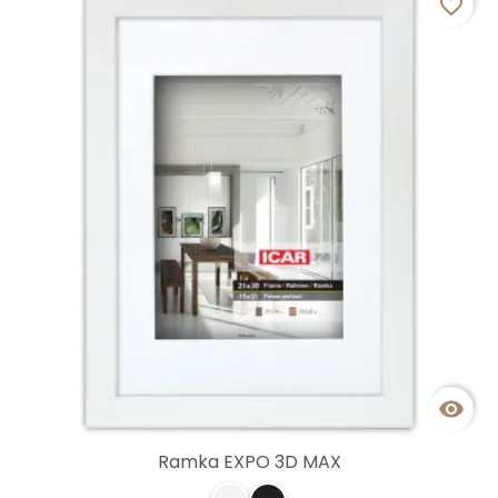
favorite_border

Ramka EXPO 3D MAX