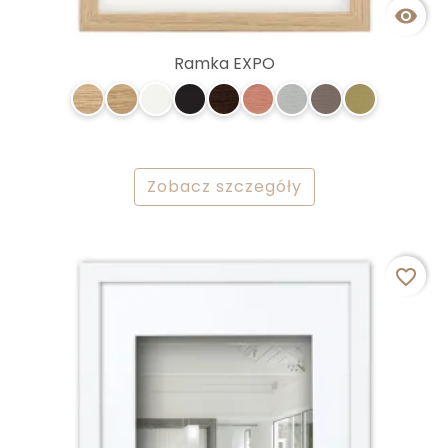

Ramka EXPO
Zobacz szczegóły
favorite_border