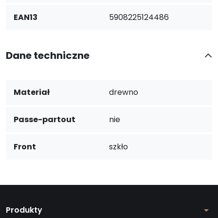
EAN13
5908225124486
Dane techniczne
Materiał
drewno
Passe-partout
nie
Front
szkło
Produkty
arrow_drop_down