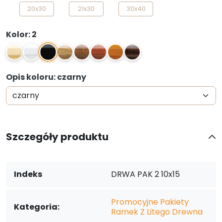
20x30
21x30
30x40
Kolor: 2
2
0
1
3
4
5
10
44
Opis koloru: czarny
Szczegóły produktu
Indeks
DRWA PAK 2 10x15
Promocyjne Pakiety
Kategoria:
Ramek Z Litego Drewna