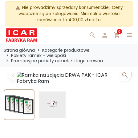
Nie prowadzimy sprzedaży konsumenckiej. Ceny
warning
widoczne są po zalogowaniu. Minimalna wartość
zamówienia to 400,00 zł netto.
0
search

shopping_cart
menu
Strona główna
Kategorie produktowe
Pakiety ramek - wielopaki
Promocyjne pakiety ramek z litego drewna
search
Previous
Next