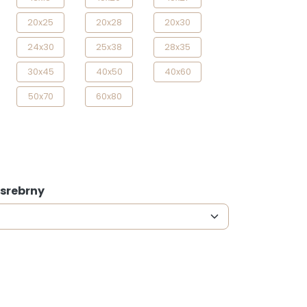
20x25
20x28
20x30
24x30
25x38
28x35
30x45
40x50
40x60
50x70
60x80
 srebrny