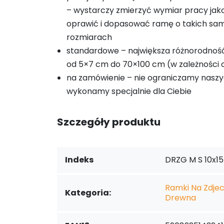
– wystarczy zmierzyć wymiar pracy ja
oprawić i dopasować ramę o takich sa
rozmiarach
standardowe – największa różnorodnoś
od 5×7 cm do 70×100 cm (w zależności o
na zamówienie – nie ograniczamy naszy
wykonamy specjalnie dla Ciebie
Szczegóły produktu
Indeks
DRZG M S 10x15
Ramki Na Zdjeci
Kategoria:
Drewna