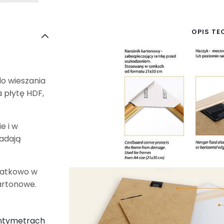
OPIS TE
do wieszania
 płytę HDF,
e i w
iadają
datkowo w
artonowe.
entymetrach