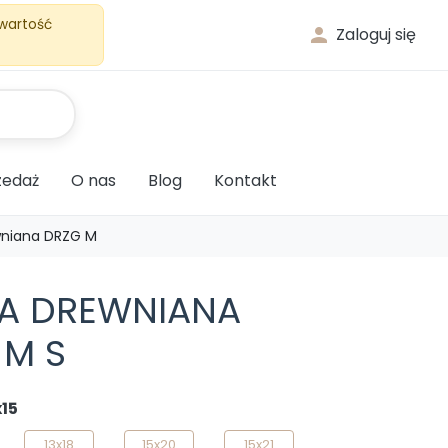
 wartość

Zaloguj się
edaż
O nas
Blog
Kontakt
niana DRZG M
A DREWNIANA
 M S
x15
13x18
15x20
15x21