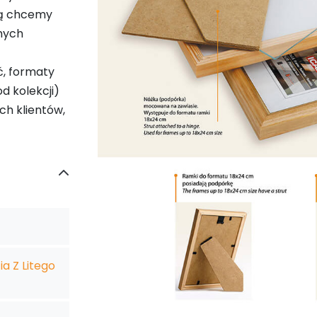
ką chcemy
mych
ć, formaty
d kolekcji)
ch klientów,
a Z Litego