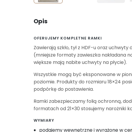
Opis
OFERUJEMY KOMPLETNE RAMKI
Zawierają szkło, tył z HDF-u oraz uchwyty 
(mniejsze formaty zawieszka nakładana na
większe mają nabite uchwyty na płycie).
Wszystkie mogą być eksponowane w pioni
poziomie. Produkty do rozmiaru 18×24 pos
podpórkę do postawienia.
Ramki zabezpieczamy folią ochronną, do
formatach od 21×30 stosujemy narożniki k
WYMIARY
podajemy wewnętrzne i wyrażone w c