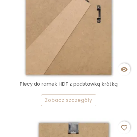

Plecy do ramek HDF z podstawką krótką
Zobacz szczegóły
favorite_border