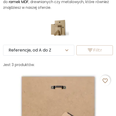
do
ramek MDF
, drewnianych czy metalowych, które również
znajdziesz w naszej ofercie.
Referencje, od A do Z
expand_more
filter_list
Filtr
Jest 3 produktów.
favorite_border