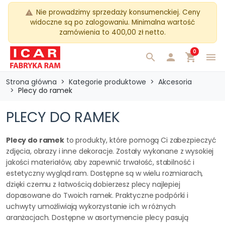
Nie prowadzimy sprzedaży konsumenckiej. Ceny
warning
widoczne są po zalogowaniu. Minimalna wartość
zamówienia to 400,00 zł netto.
0
search

shopping_cart
menu
Strona główna
Kategorie produktowe
Akcesoria
Plecy do ramek
PLECY DO RAMEK
Plecy do ramek
to produkty, które pomogą Ci zabezpieczyć
zdjęcia, obrazy i inne dekoracje. Zostały wykonane z wysokiej
jakości materiałów, aby zapewnić trwałość, stabilność i
estetyczny wygląd ram. Dostępne są w wielu rozmiarach,
dzięki czemu z łatwością dobierzesz plecy najlepiej
dopasowane do Twoich ramek. Praktyczne podpórki i
uchwyty umożliwiają wykorzystanie ich w różnych
aranżacjach. Dostępne w asortymencie plecy pasują