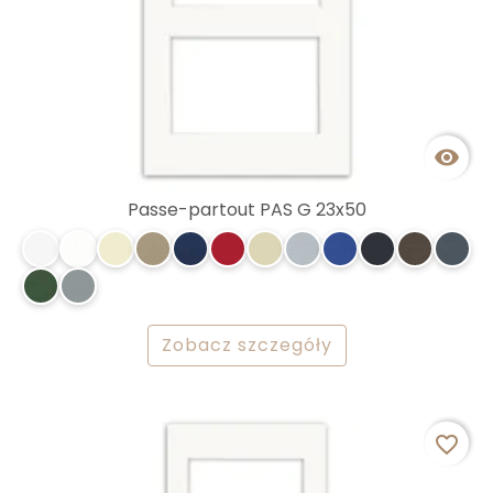

Passe-partout PAS G 23x50
Zobacz szczegóły
favorite_border