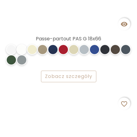

Passe-partout PAS G 18x66
Zobacz szczegóły
favorite_border