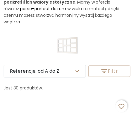
podkreśli ich walory estetyczne
. Mamy w ofercie
również
passe-partout do ram
w wielu formatach, dzięki
czemu możesz stworzyć harmonijny wystrój każdego
wnętrza.
Referencje, od A do Z
expand_more
filter_list
Filtr
Jest 30 produktów.
favorite_border