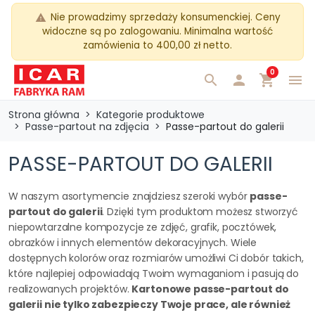
Nie prowadzimy sprzedaży konsumenckiej. Ceny
warning
widoczne są po zalogowaniu. Minimalna wartość
zamówienia to 400,00 zł netto.
0
search

shopping_cart
menu
Strona główna
Kategorie produktowe
Passe-partout na zdjęcia
Passe-partout do galerii
PASSE-PARTOUT DO GALERII
W naszym asortymencie znajdziesz szeroki wybór
passe-
partout do galerii
. Dzięki tym produktom możesz stworzyć
niepowtarzalne kompozycje ze zdjęć, grafik, pocztówek,
obrazków i innych elementów dekoracyjnych. Wiele
dostępnych kolorów oraz rozmiarów umożliwi Ci dobór takich,
które najlepiej odpowiadają Twoim wymaganiom i pasują do
realizowanych projektów.
Kartonowe passe-partout do
galerii nie tylko zabezpieczy Twoje prace, ale również