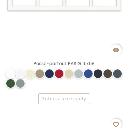

Passe-partout PAS G 15x68
Zobacz szczegóły
favorite_border