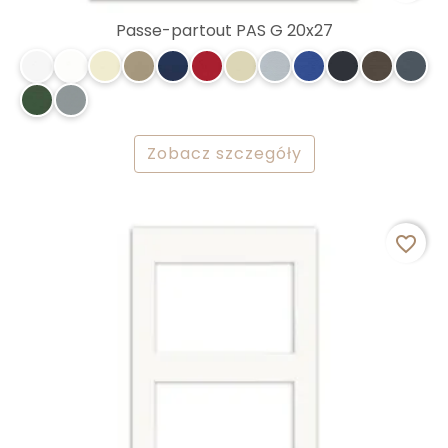
Passe-partout PAS G 20x27
Zobacz szczegóły
favorite_border