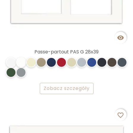

Passe-partout PAS G 28x39
Zobacz szczegóły
favorite_border