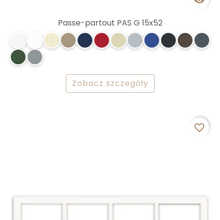
Passe-partout PAS G 15x52
Zobacz szczegóły
favorite_border