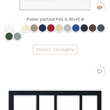

Passe-partout PAS G 30x40 B
Zobacz szczegóły
favorite_border