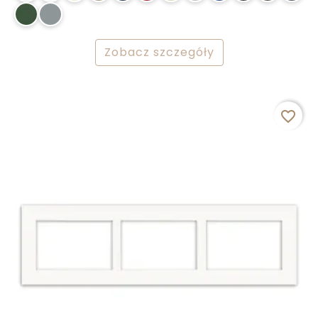
Zobacz szczegóły
favorite_border