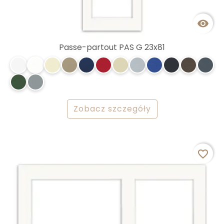

Passe-partout PAS G 23x81
Zobacz szczegóły
favorite_border