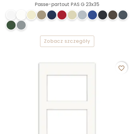
Passe-partout PAS G 23x35
Zobacz szczegóły
favorite_border