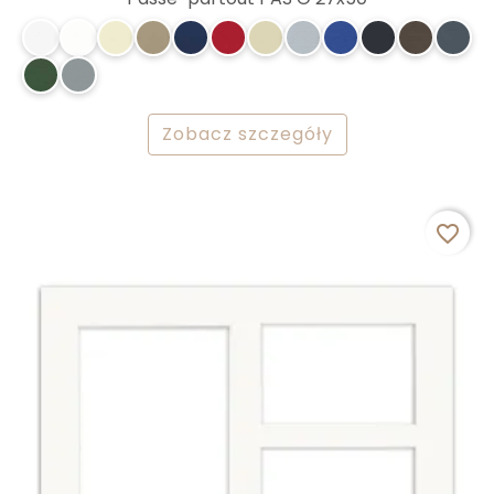
Zobacz szczegóły
favorite_border