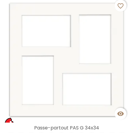
favorite_border

Passe-partout PAS G 34x34