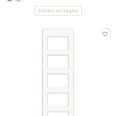
Zobacz szczegóły
favorite_border