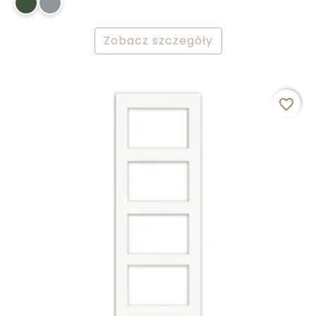
Zobacz szczegóły
favorite_border