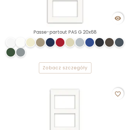

Passe-partout PAS G 20x68
Zobacz szczegóły
favorite_border