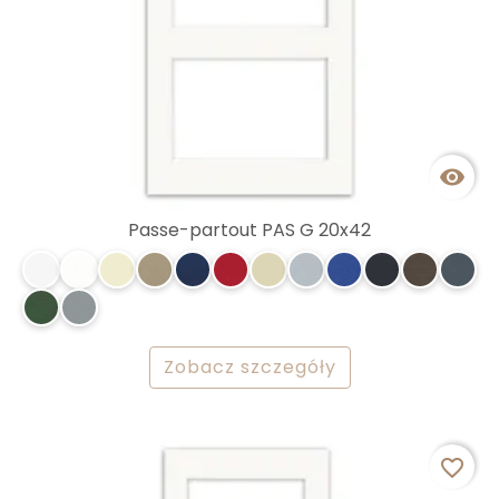

Passe-partout PAS G 20x42
Zobacz szczegóły
favorite_border