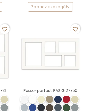
Zobacz szczegóły
favorite_border
favorite_border
x31
Passe-partout PAS G 27x50