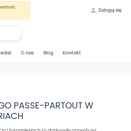
 wartość

Zaloguj się
edaż
O nas
Blog
Kontakt
GO PASSE-PARTOUT W
RIACH
ia i fotogaleriach to doskonały sposób na