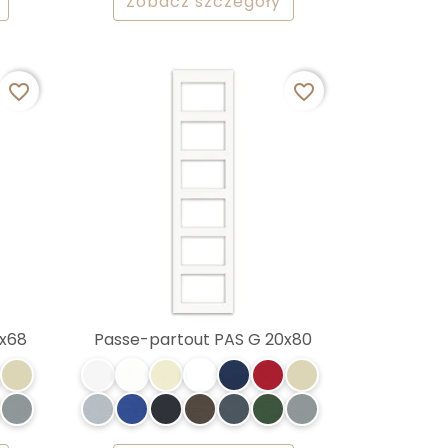
Zobacz szczegóły
favorite_border
favorite_border
0x68
Passe-partout PAS G 20x80