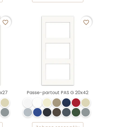
favorite_border
favorite_border
0x27
Passe-partout PAS G 20x42