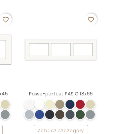
favorite_border
favorite_border
8x45
Passe-partout PAS G 18x66
Zobacz szczegóły