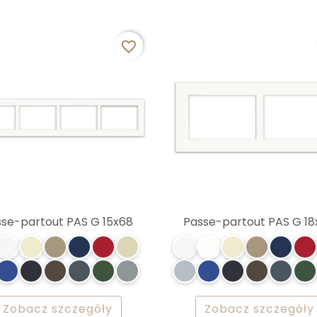
favorite_border
sse-partout PAS G 15x68
Passe-partout PAS G 1
Zobacz szczegóły
Zobacz szczegóły