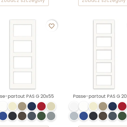
Zobacz szczegóły
Zobacz szczegóły
favorite_border
se-partout PAS G 20x55
Passe-partout PAS G 2