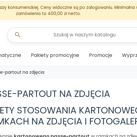
aży konsumenckiej. Ceny widoczne są po zalogowaniu. Minimalna
zamówienia to 400,00 zł netto.
search
matyczne
Pakiety promocyjne
Promocje
Wyprz
e-partout na zdjęcia
SSE-PARTOUT NA ZDJĘCIA
LETY STOSOWANIA KARTONOWE
MKACH NA ZDJĘCIA I FOTOGALE
wanie
kartonowego passe-partout
w ramkach na zdjęc