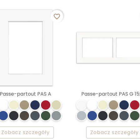
favorite_border
Passe-partout PAS A
Passe-partout PAS G 15
Zobacz szczegóły
Zobacz szczegóły