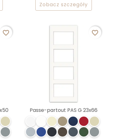
Zobacz szczegóły
favorite_border
favorite_border
3x50
Passe-partout PAS G 23x66