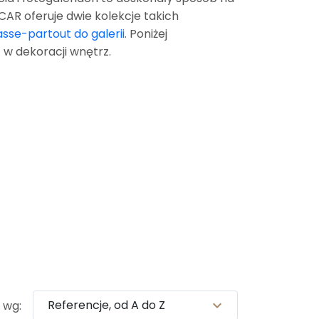
AR oferuje dwie kolekcje takich
sse-partout do galerii
. Poniżej
w dekoracji wnętrz.
Referencje, od A do Z
expand_more
 wg: