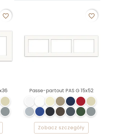
favorite_border
favorite_border
x36
Passe-partout PAS G 15x52
Zobacz szczegóły