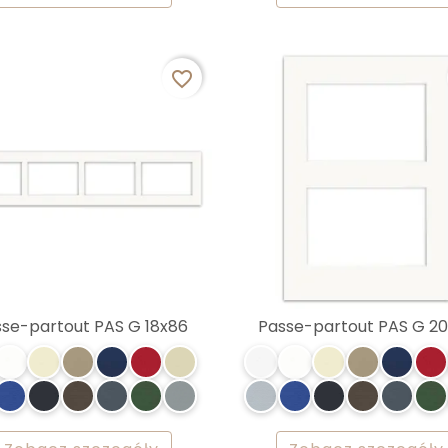
favorite_border
sse-partout PAS G 18x86
Passe-partout PAS G 2