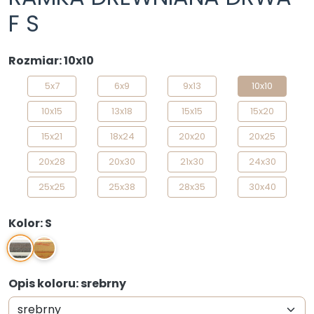
F S
Rozmiar: 10x10
5x7
6x9
9x13
10x10
10x15
13x18
15x15
15x20
15x21
18x24
20x20
20x25
20x28
20x30
21x30
24x30
25x25
25x38
28x35
30x40
30x45
40x50
Kolor: S
S
Z
Opis koloru: srebrny