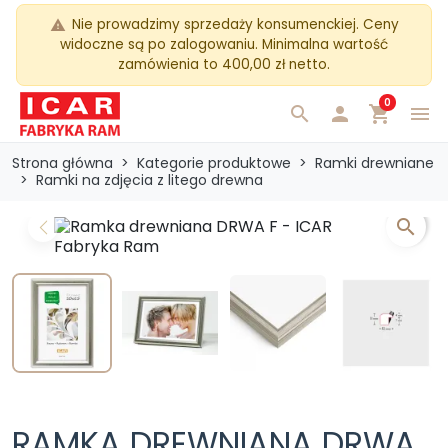
Nie prowadzimy sprzedaży konsumenckiej. Ceny
warning
widoczne są po zalogowaniu. Minimalna wartość
zamówienia to 400,00 zł netto.
0
search

shopping_cart
menu
Strona główna
Kategorie produktowe
Ramki drewniane
Ramki na zdjęcia z litego drewna
search
Previous
Next
RAMKA DREWNIANA DRWA