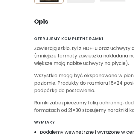
Opis
OFERUJEMY KOMPLETNE RAMKI
Zawierają szkło, tył z HDF-u oraz uchwyty 
(mniejsze formaty zawieszka nakładana na
większe mają nabite uchwyty na płycie).
Wszystkie mogą być eksponowane w pioni
poziomie. Produkty do rozmiaru 18×24 pos
podpórkę do postawienia.
Ramki zabezpieczamy folią ochronną, do
formatach od 21×30 stosujemy narożniki k
WYMIARY
podajemy wewnętrzne i wyrażone w c