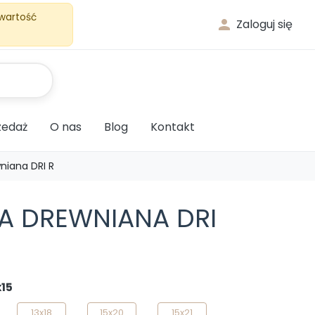
 wartość

Zaloguj się
edaż
O nas
Blog
Kontakt
iana DRI R
A DREWNIANA DRI
x15
13x18
15x20
15x21