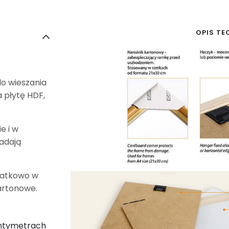
OPIS TE
do wieszania
 płytę HDF,
e i w
iadają
datkowo w
artonowe.
entymetrach