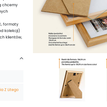
ką chcemy
mych
ć, formaty
d kolekcji)
ch klientów,
a Z Litego