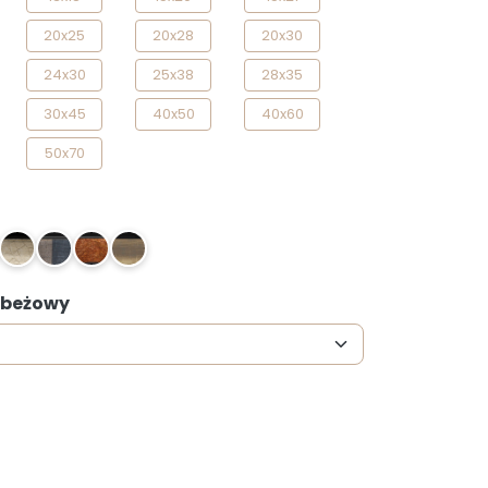
20x25
20x28
20x30
24x30
25x38
28x35
30x45
40x50
40x60
50x70
24
28
31
35
: beżowy