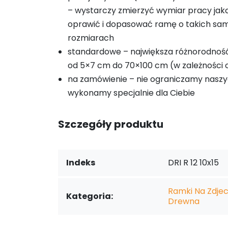
– wystarczy zmierzyć wymiar pracy ja
oprawić i dopasować ramę o takich sa
rozmiarach
standardowe – największa różnorodnoś
od 5×7 cm do 70×100 cm (w zależności o
na zamówienie – nie ograniczamy naszy
wykonamy specjalnie dla Ciebie
Szczegóły produktu
Indeks
DRI R 12 10x15
Ramki Na Zdjeci
Kategoria:
Drewna