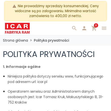
Nie prowadzimy sprzedaży konsumenckiej. Ceny
warning
widoczne są po zalogowaniu. Minimalna wartość
zamówienia to 400,00 zł netto.
0
search

shopping_cart
menu
Strona główna
Polityka prywatności
POLITYKA PRYWATNOŚCI
1. Informacje ogólne
Niniejsza polityka dotyczy serwisu www, funkcjonującego
pod adresem url: icar.pl
Operatorem serwisu oraz Administratorem danych
osobowych jest: Icar Tomasz Kruk, Makuszyńskiego 8, 31-
752 Kraków