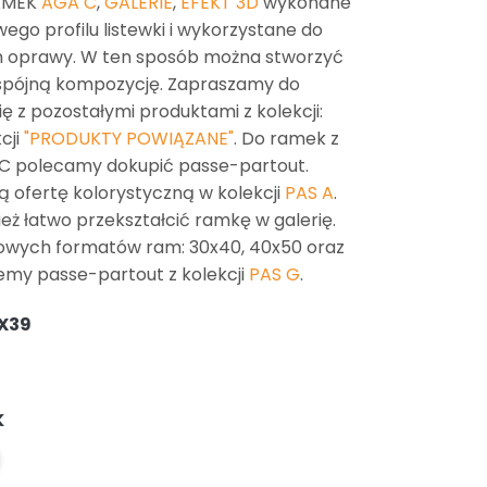
AMEK
AGA C
,
GALERIE
,
EFEKT 3D
wykonane
ego profilu listewki i wykorzystane do
m oprawy. W ten sposób można stworzyć
 spójną kompozycję. Zapraszamy do
ę z pozostałymi produktami z kolekcji:
cji
"PRODUKTY POWIĄZANE"
. Do ramek z
 C polecamy dokupić passe-partout.
ofertę kolorystyczną w kolekcji
PAS A
.
eż łatwo przekształcić ramkę w galerię.
owych formatów ram: 30x40, 40x50 oraz
emy passe-partout z kolekcji
PAS G
.
8X39
K
L
TE