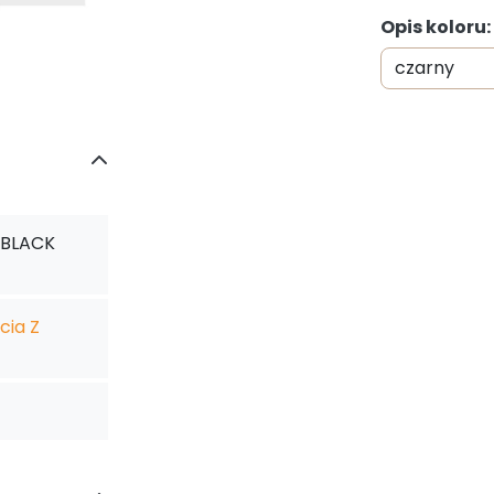
Opis koloru:
 BLACK
cia Z