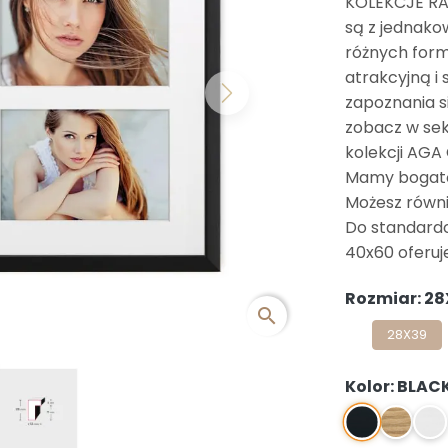
KOLEKCJE R
są z jednakow
różnych for
atrakcyjną i
Next
zapoznania si
zobacz w sek
kolekcji AGA
Mamy bogatą 
Możesz równi
Do standard
40x60 oferuj
Rozmiar: 2
search
28X39
Kolor: BLAC
BLACK
NATURA
WHI