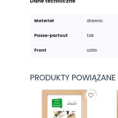
Dane techniczne
Materiał
drewno
Passe-partout
tak
Front
szkło
PRODUKTY POWIĄZANE
favorite_border