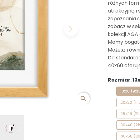
różnych for
atrakcyjną i
zapoznania si
zobacz w sek
Next
kolekcji AGA
Mamy bogatą 
Możesz równi
Do standard
40x60 oferuj
Rozmiar: 13x
13x18 (9x1
search
20x20 (11,5
25x25 (15,
30x40 (21
40x50 (3