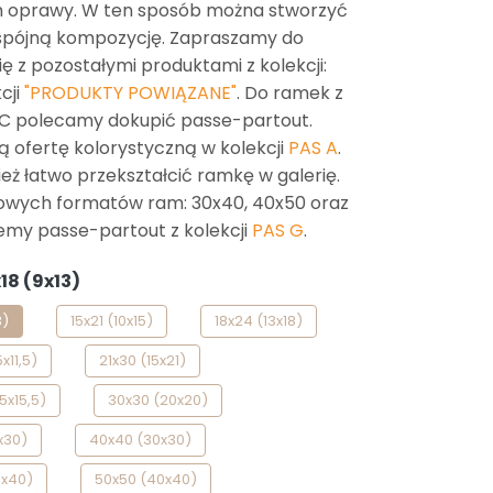
m oprawy. W ten sposób można stworzyć
 spójną kompozycję. Zapraszamy do
ę z pozostałymi produktami z kolekcji:
cji
"PRODUKTY POWIĄZANE"
. Do ramek z
 C polecamy dokupić passe-partout.
ofertę kolorystyczną w kolekcji
PAS A
.
eż łatwo przekształcić ramkę w galerię.
owych formatów ram: 30x40, 40x50 oraz
emy passe-partout z kolekcji
PAS G
.
18 (9x13)
3)
15x21 (10x15)
18x24 (13x18)
x11,5)
21x30 (15x21)
5x15,5)
30x30 (20x20)
x30)
40x40 (30x30)
0x40)
50x50 (40x40)