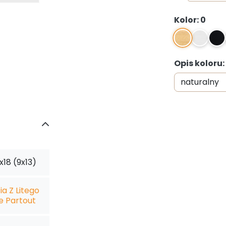
50x70 (40
Kolor: 0
0
1
2
Opis koloru
x18 (9x13)
a Z Litego
e Partout