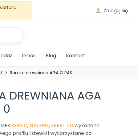
 wartość

Zaloguj się
edaż
O nas
Blog
Kontakt
ut
Ramka drewniana AGA C PAS
A DREWNIANA AGA
 0
AMEK
AGA C
,
GALERIE
,
EFEKT 3D
wykonane
ego profilu listewki i wykorzystane do