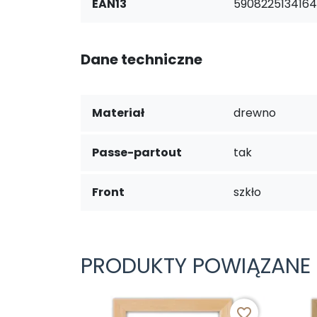
EAN13
5908225134164
Dane techniczne
Materiał
drewno
Passe-partout
tak
Front
szkło
PRODUKTY POWIĄZANE
favorite_border