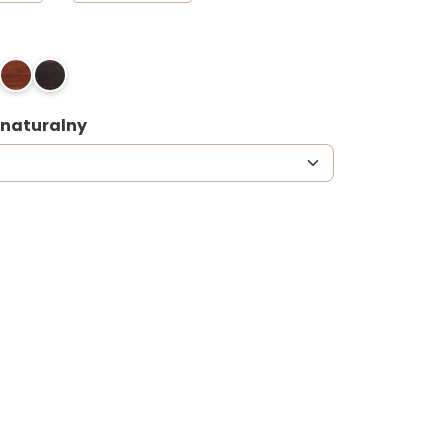
x50)
3
4
: naturalny