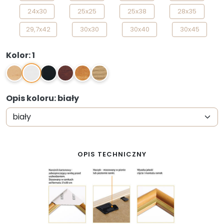
24x30
25x25
25x38
28x35
29,7x42
30x30
30x40
30x45
40x40
40x50
40x60
42x59,4
Kolor: 1
1
0
2
3
10
00
50x50
50x60
50x70
59,4x84
60x80
61x91,5
70x100
Opis koloru: biały
OPIS TECHNICZNY