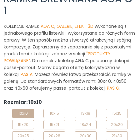
1
KOLEKCJE RAMEK
AGA C
,
GALERIE
,
EFEKT 3D
wykonane są z
jednakowego profilu listewki i wykorzystane do różnych form
oprawy. W ten sposób można stworzyć atrakcyjną i spójną
kompozycję. Zapraszamy do zapoznania się z pozostałymi
produktami z kolekcji: zobacz w sekcji
"PRODUKTY
POWIĄZANE”
. Do ramek z kolekcji AGA C polecamy dokupić
passe-partout. Mamy bogatą ofertę kolorystyczną w
kolekcji
PAS A
. Możesz również łatwo przekształcić ramkę w
galerię. Do standardowych formatów ram: 30x40, 40x50
oraz 40x60 oferujemy passe-partout z kolekcji
PAS G
.
Rozmiar: 10x10
10x10
10x15
13x18
15x15
15x20
15x21
18x24
20x20
20x25
20x28
20x30
21x30