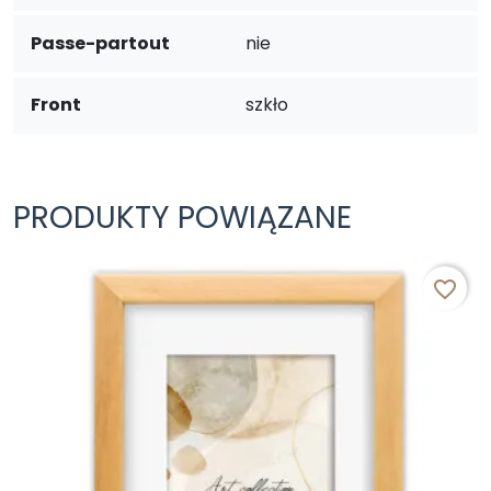
Passe-partout
nie
Front
szkło
PRODUKTY POWIĄZANE
favorite_border