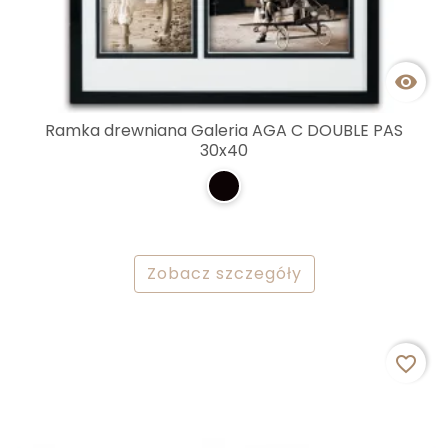

Ramka drewniana Galeria AGA C DOUBLE PAS
30x40
Zobacz szczegóły
favorite_border