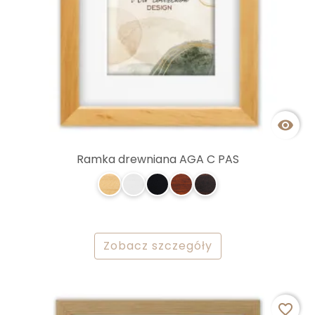

Ramka drewniana AGA C PAS
Zobacz szczegóły
favorite_border