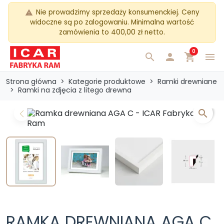
Nie prowadzimy sprzedaży konsumenckiej. Ceny
warning
widoczne są po zalogowaniu. Minimalna wartość
zamówienia to 400,00 zł netto.
0
search

shopping_cart
menu
Strona główna
Kategorie produktowe
Ramki drewniane
Ramki na zdjęcia z litego drewna
search
Previous
Next
RAMKA DREWNIANA AGA C