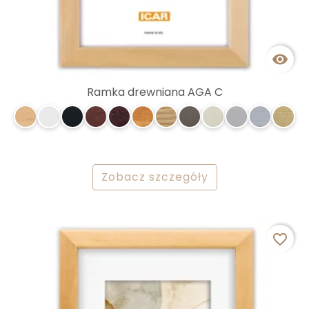

Ramka drewniana AGA C
Zobacz szczegóły
favorite_border