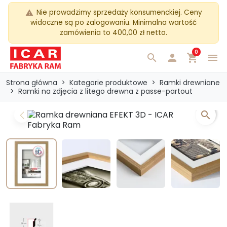
Nie prowadzimy sprzedaży konsumenckiej. Ceny
warning
widoczne są po zalogowaniu. Minimalna wartość
zamówienia to 400,00 zł netto.
0
search

shopping_cart
menu
Strona główna
Kategorie produktowe
Ramki drewniane
Ramki na zdjęcia z litego drewna z passe-partout
search
Previous
Next