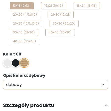
13x18 (9x13)
15x21 (10x15)
18x24 (13x18)
20x20 (11,5x11,5)
21x30 (15x21)
25x25 (15,5x15,5)
30x30 (20x20)
30x40 (21x30)
40x40 (30x30)
40x50 (30x40)
Kolor: 00
00
1
2
Opis koloru: dębowy
Szczegóły produktu