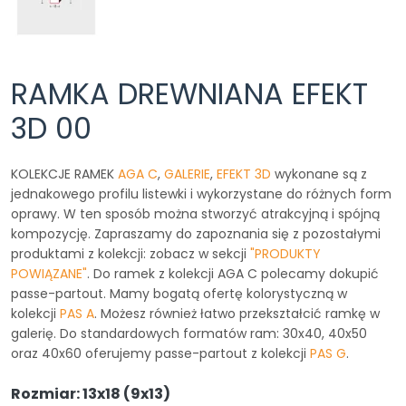
RAMKA DREWNIANA EFEKT
3D 00
KOLEKCJE RAMEK
AGA C
,
GALERIE
,
EFEKT 3D
wykonane są z
jednakowego profilu listewki i wykorzystane do różnych form
oprawy. W ten sposób można stworzyć atrakcyjną i spójną
kompozycję. Zapraszamy do zapoznania się z pozostałymi
produktami z kolekcji: zobacz w sekcji
"PRODUKTY
POWIĄZANE"
. Do ramek z kolekcji AGA C polecamy dokupić
passe-partout. Mamy bogatą ofertę kolorystyczną w
kolekcji
PAS A
. Możesz również łatwo przekształcić ramkę w
galerię. Do standardowych formatów ram: 30x40, 40x50
oraz 40x60 oferujemy passe-partout z kolekcji
PAS G
.
Rozmiar: 13x18 (9x13)