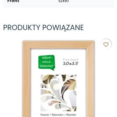
Front
szkło
PRODUKTY POWIĄZANE
favorite_border