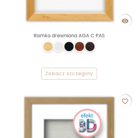

Ramka drewniana AGA C PAS
Zobacz szczegóły
favorite_border