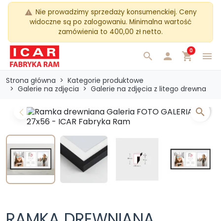
Nie prowadzimy sprzedaży konsumenckiej. Ceny
warning
widoczne są po zalogowaniu. Minimalna wartość
zamówienia to 400,00 zł netto.
0
search

shopping_cart
menu
Strona główna
Kategorie produktowe
Galerie na zdjęcia
Galerie na zdjęcia z litego drewna
search
Previous
Next
RAMKA DREWNIANA