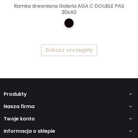
Ramka drewniana Galeria AGA C DOUBLE PAS
30x40
Zobacz szczegóły
Produkty
arrow_drop_down
Nasza firma
arrow_drop_down
Twoje konto
arrow_drop_down
Informacja o sklepie
arrow_drop_down