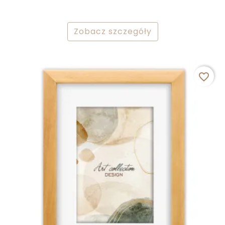
Zobacz szczegóły
favorite_border