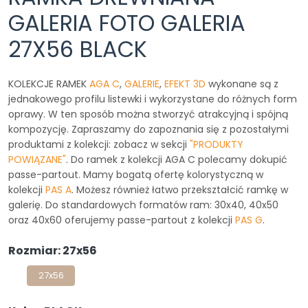
GALERIA FOTO GALERIA
27X56 BLACK
KOLEKCJE RAMEK
AGA C
,
GALERIE
,
EFEKT 3D
wykonane są z
jednakowego profilu listewki i wykorzystane do różnych form
oprawy. W ten sposób można stworzyć atrakcyjną i spójną
kompozycję. Zapraszamy do zapoznania się z pozostałymi
produktami z kolekcji: zobacz w sekcji
"PRODUKTY
POWIĄZANE"
. Do ramek z kolekcji AGA C polecamy dokupić
passe-partout. Mamy bogatą ofertę kolorystyczną w
kolekcji
PAS A
. Możesz również łatwo przekształcić ramkę w
galerię. Do standardowych formatów ram: 30x40, 40x50
oraz 40x60 oferujemy passe-partout z kolekcji
PAS G
.
Rozmiar: 27x56
27x56