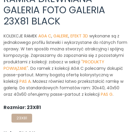
GALERIA FOTO GALERIA
23X81 BLACK
KOLEKCJE RAMEK
AGA C
,
GALERIE
,
EFEKT 3D
wykonane są z
jednakowego profilu listewki i wykorzystane do różnych form
oprawy. W ten sposób można stworzyć atrakcyjną i spójną
kompozycję. Zapraszamy do zapoznania się z pozostałymi
produktami z kolekcji: zobacz w sekcji
"PRODUKTY
POWIĄZANE"
. Do ramek z kolekcji AGA C polecamy dokupić
passe-partout. Mamy bogatą ofertę kolorystyczną w
kolekcji
PAS A
. Możesz również łatwo przekształcić ramkę w
galerię. Do standardowych formatów ram: 30x40, 40x50
oraz 40x60 oferujemy passe-partout z kolekcji
PAS G
.
Rozmiar: 23X81
23X81