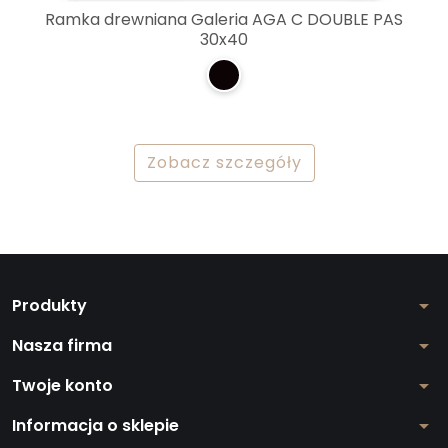
Ramka drewniana Galeria AGA C DOUBLE PAS
30x40
Zobacz szczegóły
Produkty
arrow_drop_down
Nasza firma
arrow_drop_down
Twoje konto
arrow_drop_down
Informacja o sklepie
arrow_drop_down