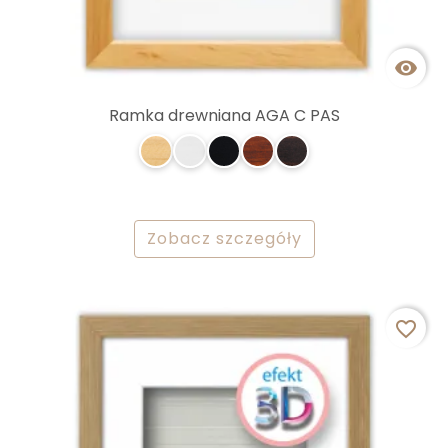

Ramka drewniana AGA C PAS
Zobacz szczegóły
favorite_border