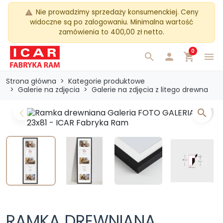
Nie prowadzimy sprzedaży konsumenckiej. Ceny
warning
widoczne są po zalogowaniu. Minimalna wartość
zamówienia to 400,00 zł netto.
0
search

shopping_cart
menu
Strona główna
Kategorie produktowe
Galerie na zdjęcia
Galerie na zdjęcia z litego drewna
search
Previous
Next
RAMKA DREWNIANA