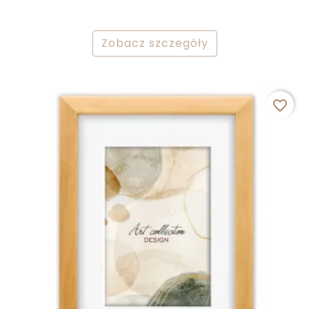
Zobacz szczegóły
favorite_border