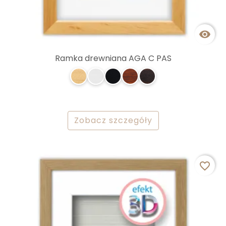

Ramka drewniana AGA C PAS
Zobacz szczegóły
favorite_border