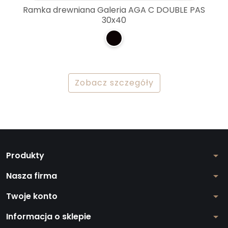
Ramka drewniana Galeria AGA C DOUBLE PAS
30x40
Zobacz szczegóły
Produkty
arrow_drop_down
Nasza firma
arrow_drop_down
Twoje konto
arrow_drop_down
Informacja o sklepie
arrow_drop_down