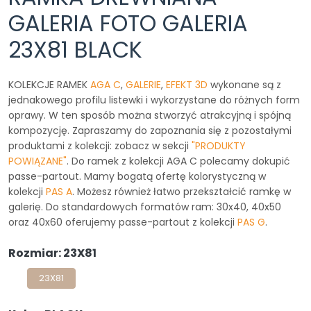
GALERIA FOTO GALERIA
23X81 BLACK
KOLEKCJE RAMEK
AGA C
,
GALERIE
,
EFEKT 3D
wykonane są z
jednakowego profilu listewki i wykorzystane do różnych form
oprawy. W ten sposób można stworzyć atrakcyjną i spójną
kompozycję. Zapraszamy do zapoznania się z pozostałymi
produktami z kolekcji: zobacz w sekcji
"PRODUKTY
POWIĄZANE"
. Do ramek z kolekcji AGA C polecamy dokupić
passe-partout. Mamy bogatą ofertę kolorystyczną w
kolekcji
PAS A
. Możesz również łatwo przekształcić ramkę w
galerię. Do standardowych formatów ram: 30x40, 40x50
oraz 40x60 oferujemy passe-partout z kolekcji
PAS G
.
Rozmiar: 23X81
23X81