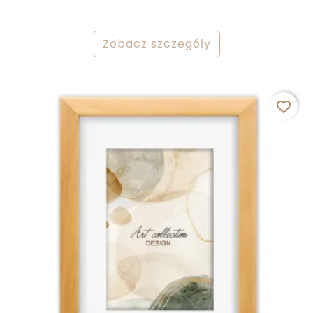
Zobacz szczegóły
favorite_border