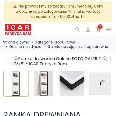
Nie prowadzimy sprzedaży konsumenckiej. Ceny
warning
widoczne są po zalogowaniu. Minimalna wartość
zamówienia to 400,00 zł netto.
0
search

shopping_cart
menu
Strona główna
Kategorie produktowe
Galerie na zdjęcia
Galerie na zdjęcia z litego drewna
search
Previous
Next
RAMKA DREWNIANA