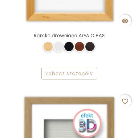

Ramka drewniana AGA C PAS
Zobacz szczegóły
favorite_border