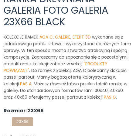
GALERIA FOTO GALERIA
23X66 BLACK
KOLEKCJE RAMEK
AGA C
,
GALERIE
,
EFEKT 3D
wykonane są z
jednakowego profilu listewki i wykorzystane do różnych form
oprawy. W ten sposób można stworzyć atrakcyjną i spójną
kompozycję. Zapraszamy do zapoznania się z pozostałymi
produktami z kolekcji: zobacz w sekcji
"PRODUKTY
POWIĄZANE"
. Do ramek z kolekcji AGA C polecamy dokupić
passe-partout. Mamy bogatą ofertę kolorystyczną w
kolekcji
PAS A
. Możesz również łatwo przekształcić ramkę w
galerię. Do standardowych formatów ram: 30x40, 40x50
oraz 40x60 oferujemy passe-partout z kolekcji
PAS G
.
Rozmiar: 23X66
23X66