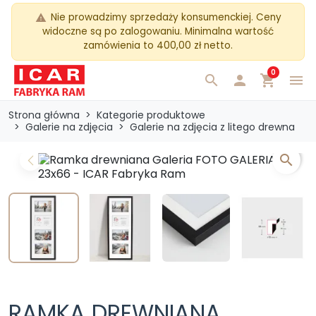
Nie prowadzimy sprzedaży konsumenckiej. Ceny
warning
widoczne są po zalogowaniu. Minimalna wartość
zamówienia to 400,00 zł netto.
0
search

shopping_cart
menu
Strona główna
Kategorie produktowe
Galerie na zdjęcia
Galerie na zdjęcia z litego drewna
search
Previous
Next
RAMKA DREWNIANA