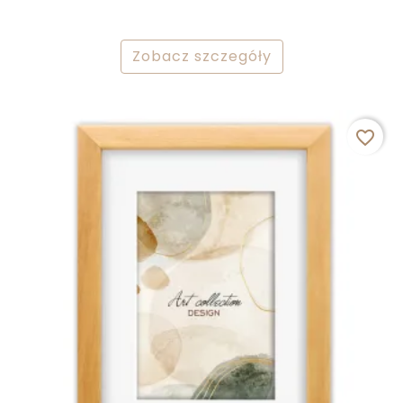
Zobacz szczegóły
favorite_border