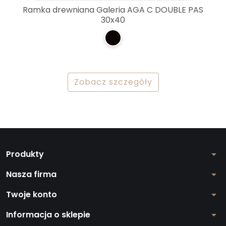
Ramka drewniana Galeria AGA C DOUBLE PAS
30x40
Zobacz szczegóły
Produkty
arrow_drop_down
Nasza firma
arrow_drop_down
Twoje konto
arrow_drop_down
Informacja o sklepie
arrow_drop_down