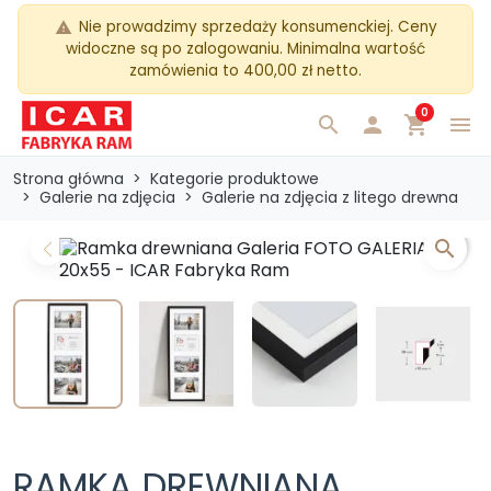
Nie prowadzimy sprzedaży konsumenckiej. Ceny
warning
widoczne są po zalogowaniu. Minimalna wartość
zamówienia to 400,00 zł netto.
0
search

shopping_cart
menu
Strona główna
Kategorie produktowe
Galerie na zdjęcia
Galerie na zdjęcia z litego drewna
search
Previous
Next
RAMKA DREWNIANA