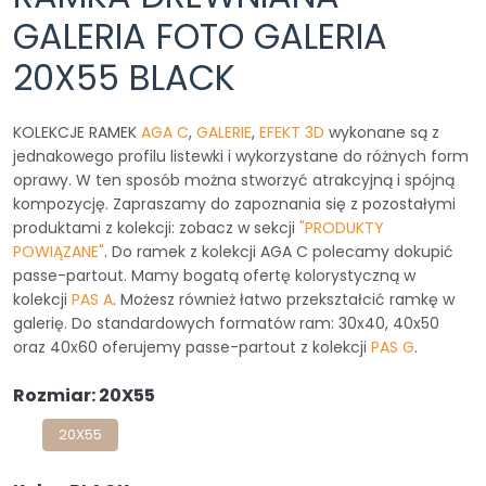
GALERIA FOTO GALERIA
20X55 BLACK
KOLEKCJE RAMEK
AGA C
,
GALERIE
,
EFEKT 3D
wykonane są z
jednakowego profilu listewki i wykorzystane do różnych form
oprawy. W ten sposób można stworzyć atrakcyjną i spójną
kompozycję. Zapraszamy do zapoznania się z pozostałymi
produktami z kolekcji: zobacz w sekcji
"PRODUKTY
POWIĄZANE"
. Do ramek z kolekcji AGA C polecamy dokupić
passe-partout. Mamy bogatą ofertę kolorystyczną w
kolekcji
PAS A
. Możesz również łatwo przekształcić ramkę w
galerię. Do standardowych formatów ram: 30x40, 40x50
oraz 40x60 oferujemy passe-partout z kolekcji
PAS G
.
Rozmiar: 20X55
20X55