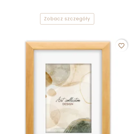
Zobacz szczegóły
favorite_border