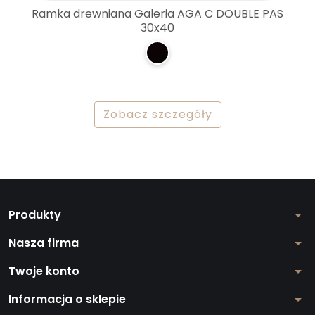
Ramka drewniana Galeria AGA C DOUBLE PAS
30x40
Zobacz szczegóły
Produkty
arrow_drop_down
Nasza firma
arrow_drop_down
Twoje konto
arrow_drop_down
Informacja o sklepie
arrow_drop_down