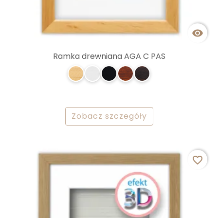

Ramka drewniana AGA C PAS
Zobacz szczegóły
favorite_border