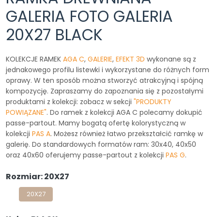
GALERIA FOTO GALERIA
20X27 BLACK
KOLEKCJE RAMEK
AGA C
,
GALERIE
,
EFEKT 3D
wykonane są z
jednakowego profilu listewki i wykorzystane do różnych form
oprawy. W ten sposób można stworzyć atrakcyjną i spójną
kompozycję. Zapraszamy do zapoznania się z pozostałymi
produktami z kolekcji: zobacz w sekcji
"PRODUKTY
POWIĄZANE"
. Do ramek z kolekcji AGA C polecamy dokupić
passe-partout. Mamy bogatą ofertę kolorystyczną w
kolekcji
PAS A
. Możesz również łatwo przekształcić ramkę w
galerię. Do standardowych formatów ram: 30x40, 40x50
oraz 40x60 oferujemy passe-partout z kolekcji
PAS G
.
Rozmiar: 20X27
20X27