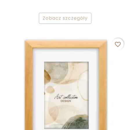
Zobacz szczegóły
favorite_border