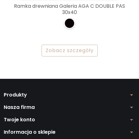
Ramka drewniana Galeria AGA C DOUBLE PAS
30x40
Zobacz szczegóły
Produkty
arrow_drop_down
Nasza firma
arrow_drop_down
Twoje konto
arrow_drop_down
Informacja o sklepie
arrow_drop_down