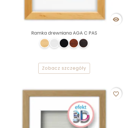

Ramka drewniana AGA C PAS
Zobacz szczegóły
favorite_border