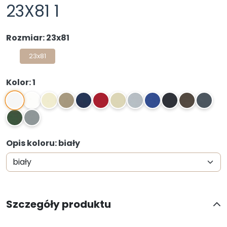
23X81 1
Rozmiar: 23x81
23x81
Kolor: 1
1
2
3
4
5
6
7
8
9
10
11
12
13
14
Opis koloru: biały
Szczegóły produktu