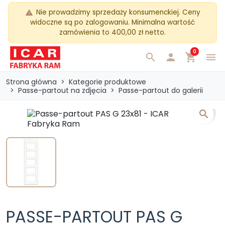
Nie prowadzimy sprzedaży konsumenckiej. Ceny
warning
widoczne są po zalogowaniu. Minimalna wartość
zamówienia to 400,00 zł netto.
0
search

shopping_cart
menu
Strona główna
Kategorie produktowe
Passe-partout na zdjęcia
Passe-partout do galerii
search
PASSE-PARTOUT PAS G