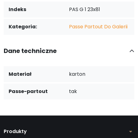
Indeks
PAS G 1 23x81
Kategoria:
Passe Partout Do Galerii
Dane techniczne
Materiał
karton
Passe-partout
tak
Produkty
arrow_drop_down