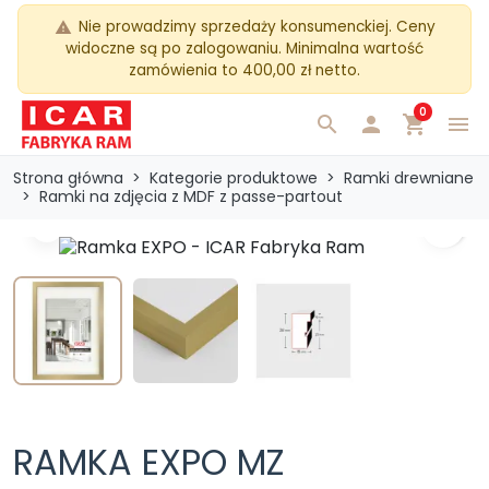
Nie prowadzimy sprzedaży konsumenckiej. Ceny
warning
widoczne są po zalogowaniu. Minimalna wartość
zamówienia to 400,00 zł netto.
0
search

shopping_cart
menu
Strona główna
Kategorie produktowe
Ramki drewniane
Ramki na zdjęcia z MDF z passe-partout
search
Previous
Next
RAMKA EXPO MZ