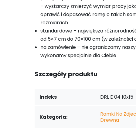
– wystarczy zmierzyć wymiar pracy ja
oprawić i dopasować ramę o takich sa
rozmiarach
standardowe – największa różnorodnoś
od 5×7 cm do 70×100 cm (w zależności o
na zamówienie – nie ograniczamy naszy
wykonamy specjalnie dla Ciebie
Szczegóły produktu
Indeks
DRL E 04 10x15
Ramki Na Zdjeci
Kategoria:
Drewna