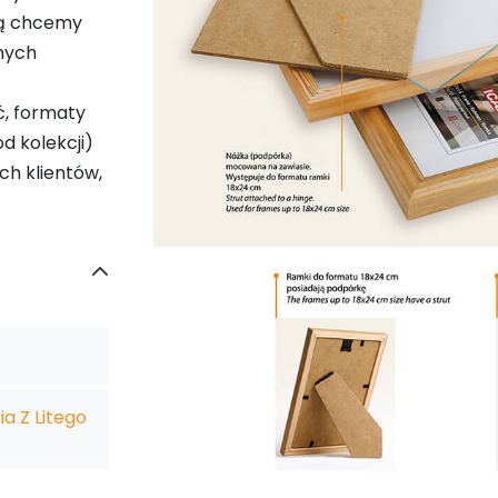
ką chcemy
mych
ć, formaty
d kolekcji)
ch klientów,
a Z Litego