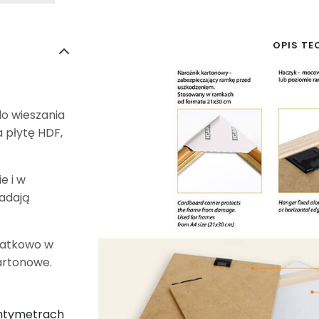
OPIS TE
do wieszania
 płytę HDF,
e i w
iadają
datkowo w
artonowe.
entymetrach