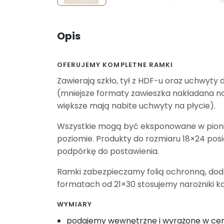
Opis
OFERUJEMY KOMPLETNE RAMKI
Zawierają szkło, tył z HDF-u oraz uchwyty 
(mniejsze formaty zawieszka nakładana na
większe mają nabite uchwyty na płycie).
Wszystkie mogą być eksponowane w pioni
poziomie. Produkty do rozmiaru 18×24 pos
podpórkę do postawienia.
Ramki zabezpieczamy folią ochronną, do
formatach od 21×30 stosujemy narożniki k
WYMIARY
podajemy wewnętrzne i wyrażone w c