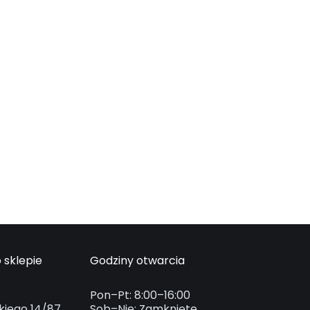
 sklepie
Godziny otwarcia
Pon–Pt: 8:00–16:00
kiego 14/87
Sob–Nie: Zamknięte