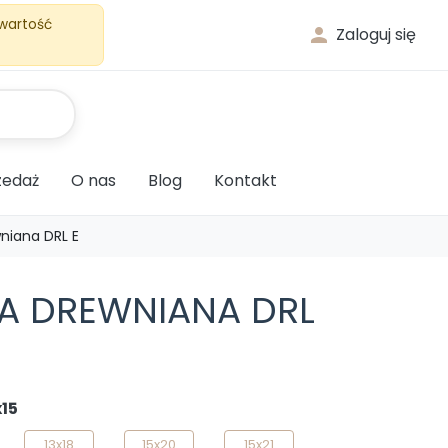
 wartość

Zaloguj się
edaż
O nas
Blog
Kontakt
niana DRL E
A DREWNIANA DRL
x15
13x18
15x20
15x21