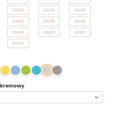
20x25
20x28
20x30
24x30
25x38
28x35
30x45
40x50
40x60
50x70
04
10
11
14
15
05
: kremowy