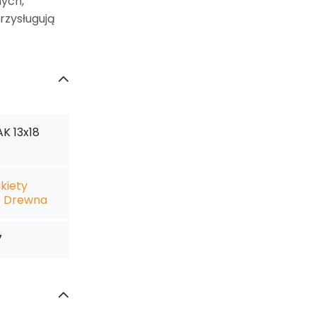
ych,
rzysługują
AK 13x18
kiety
o Drewna
7