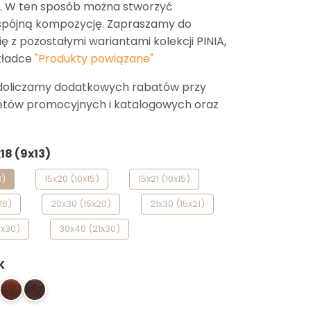
. W ten sposób można stworzyć
 spójną kompozycję. Zapraszamy do
ę z pozostałymi wariantami kolekcji PINIA,
kładce
"Produkty powiązane"
doliczamy dodatkowych rabatów przy
etów promocyjnych i katalogowych oraz
18 (9x13)
3)
15x20 (10x15)
15x21 (10x15)
18)
20x30 (15x20)
21x30 (15x21)
search
0x30)
30x40 (21x30)
K
AK
3 PAK
4 PAK