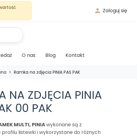
 wartość

Zaloguj się
edaż
O nas
Blog
Kontakt
wna
Ramka na zdjęcia PINIA PAS PAK
 NA ZDJĘCIA PINIA
AK 00 PAK
AMEK MULTI, PINIA
wykonane są z
profilu listewki i wykorzystane do różnych