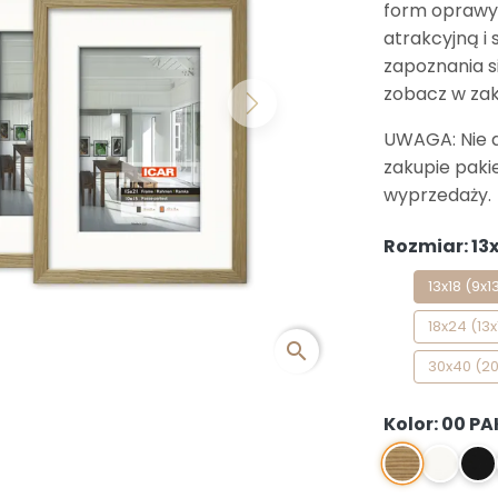
form oprawy
atrakcyjną i
zapoznania si
zobacz w za
Next
UWAGA: Nie 
zakupie paki
wyprzedaży.
Rozmiar: 13x
13x18 (9x1
18x24 (13x
search
30x40 (2
Kolor: 00 PA
00 PAK
1 PAK
2 P