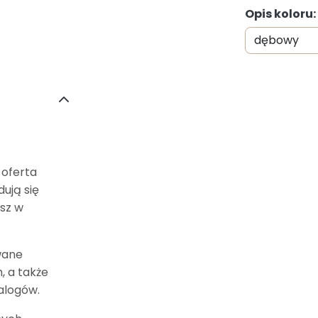
Opis koloru
 oferta
ują się
asz w
.
wane
, a także
alogów.