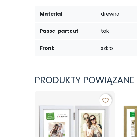
Materiał
drewno
Passe-partout
tak
Front
szkło
PRODUKTY POWIĄZANE
favorite_border