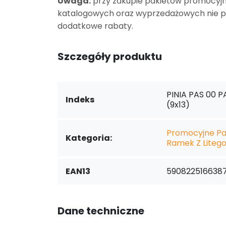
Uwaga:
przy zakupie pakietów promocyjn
katalogowych oraz wyprzedażowych nie p
dodatkowe rabaty.
Szczegóły produktu
PINIA PAS 00 P
Indeks
(9x13)
Promocyjne Pa
Kategoria:
Ramek Z Liteg
EAN13
590822516638
Dane techniczne