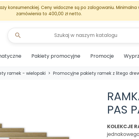
aży konsumenckiej. Ceny widoczne są po zalogowaniu. Minimalna
zamówienia to 400,00 zł netto.
search
matyczne
Pakiety promocyjne
Promocje
Wyprz
ety ramek - wielopaki
Promocyjne pakiety ramek z litego dre
RAMKA
PAS P
KOLEKCJE R
jednakowego 