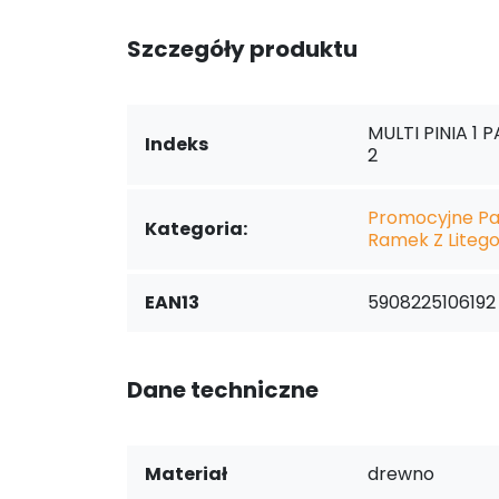
Szczegóły produktu
MULTI PINIA 1 P
Indeks
2
Promocyjne Pa
Kategoria:
Ramek Z Liteg
EAN13
5908225106192
Dane techniczne
Materiał
drewno