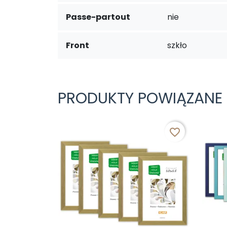
Passe-partout
nie
Front
szkło
PRODUKTY POWIĄZANE
favorite_border