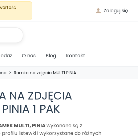
 wartość

Zaloguj się
edaż
O nas
Blog
Kontakt
wna
Ramka na zdjęcia MULTI PINIA
A NA ZDJĘCIA
 PINIA 1 PAK
AMEK MULTI, PINIA
wykonane są z
profilu listewki i wykorzystane do różnych