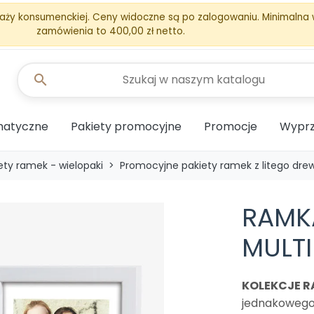
aży konsumenckiej. Ceny widoczne są po zalogowaniu. Minimalna
zamówienia to 400,00 zł netto.
search
matyczne
Pakiety promocyjne
Promocje
Wyprz
ety ramek - wielopaki
Promocyjne pakiety ramek z litego dre
RAMK
MULTI
KOLEKCJE R
jednakowego 