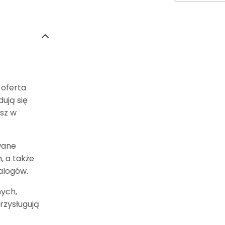
 oferta
ują się
asz w
.
wane
, a także
alogów.
ych,
rzysługują