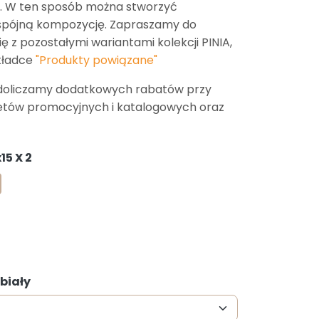
. W ten sposób można stworzyć
 spójną kompozycję. Zapraszamy do
ę z pozostałymi wariantami kolekcji PINIA,
kładce
"Produkty powiązane"
doliczamy dodatkowych rabatów przy
etów promocyjnych i katalogowych oraz
15 X 2
se
 biały