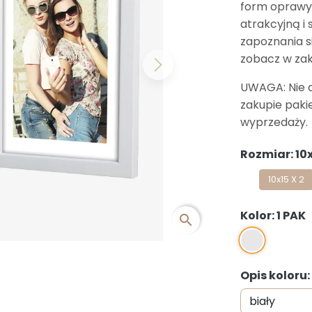
form oprawy
atrakcyjną i
zapoznania si
zobacz w za
Next
UWAGA: Nie 
zakupie paki
wyprzedaży.
Rozmiar: 10x
10x15 X 2
Kolor: 1 PAK
search
1 PAK
Opis koloru: