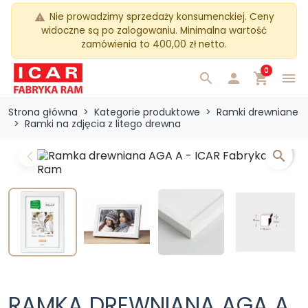
Nie prowadzimy sprzedaży konsumenckiej. Ceny
warning
widoczne są po zalogowaniu. Minimalna wartość
zamówienia to 400,00 zł netto.
0
search

shopping_cart
menu
Strona główna
Kategorie produktowe
Ramki drewniane
Ramki na zdjęcia z litego drewna
search
Previous
Next
RAMKA DREWNIANA AGA A