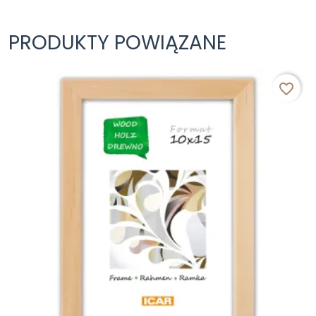
PRODUKTY POWIĄZANE
favorite_border