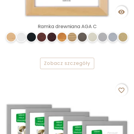

Ramka drewniana AGA C
Zobacz szczegóły
favorite_border