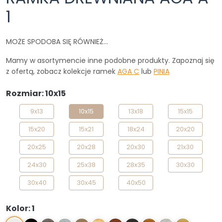
1
MOŻE SPODOBA SIĘ RÓWNIEŻ…
Mamy w asortymencie inne podobne produkty. Zapoznaj się
z ofertą, zobacz kolekcje ramek
AGA C
lub
PINIA
Rozmiar: 10x15
9x13
10x15
13x18
15x15
15x20
15x21
18x24
20x20
20x25
20x28
20x30
21x30
24x30
25x38
28x35
30x30
30x40
30x45
40x50
Kolor: 1
1
2
S3
S4
Z1
0N
3N
4N
10N
S
Z