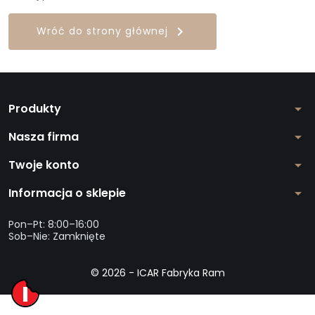

Wróć do strony głównej
Produkty
arrow_drop_down
Nasza firma
arrow_drop_down
Twoje konto
arrow_drop_down
Informacja o sklepie
arrow_drop_down
Pon–Pt: 8:00–16:00
Sob–Nie: Zamknięte
© 2026 - ICAR Fabryka Ram