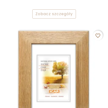
Zobacz szczegóły
favorite_border