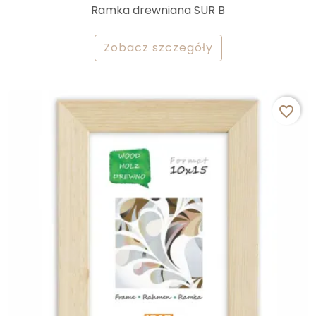
Ramka drewniana SUR B
Zobacz szczegóły
favorite_border