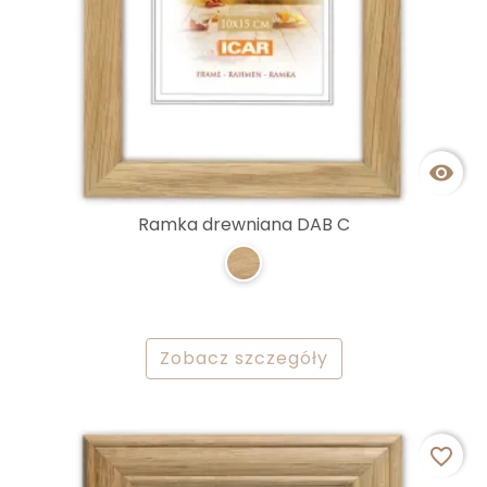

Ramka drewniana DAB C
Zobacz szczegóły
favorite_border