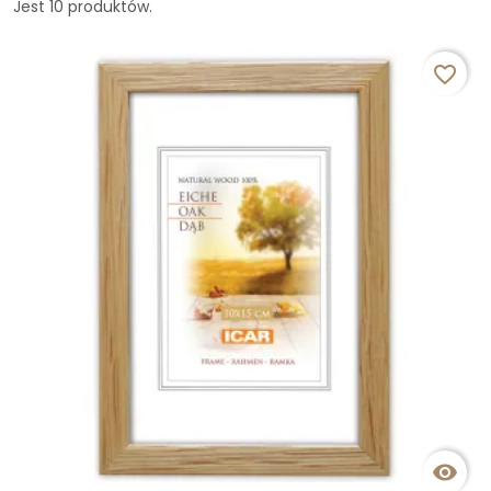
Jest 10 produktów.
favorite_border
