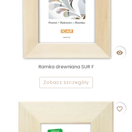

Ramka drewniana SUR F
Zobacz szczegóły
favorite_border