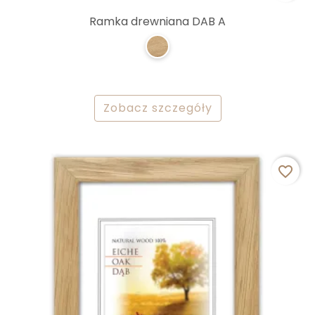
Ramka drewniana DAB A
Zobacz szczegóły
favorite_border