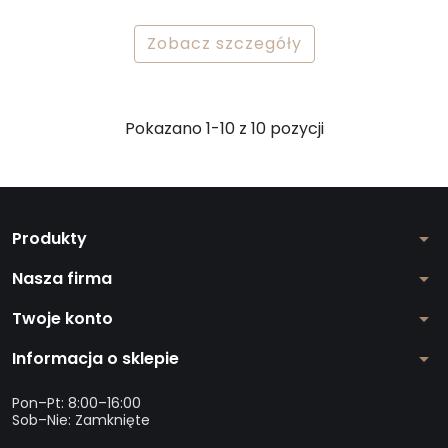
Zobacz szczegóły
Pokazano 1-10 z 10 pozycji
Produkty
arrow_drop_down
Nasza firma
arrow_drop_down
Twoje konto
arrow_drop_down
Informacja o sklepie
arrow_drop_down
Pon–Pt: 8:00–16:00
Sob–Nie: Zamknięte