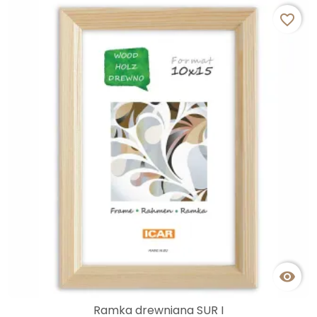
favorite_border

Ramka drewniana SUR I