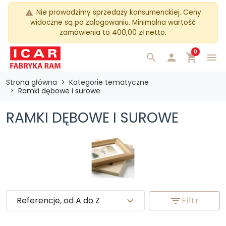
Nie prowadzimy sprzedaży konsumenckiej. Ceny
warning
widoczne są po zalogowaniu. Minimalna wartość
zamówienia to 400,00 zł netto.
0
search

shopping_cart
menu
Strona główna
Kategorie tematyczne
Ramki dębowe i surowe
RAMKI DĘBOWE I SUROWE
Referencje, od A do Z
expand_more
filter_list
Filtr