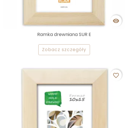

Ramka drewniana SUR E
Zobacz szczegóły
favorite_border