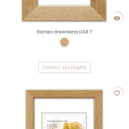

Ramka drewniana DAB T
Zobacz szczegóły
favorite_border