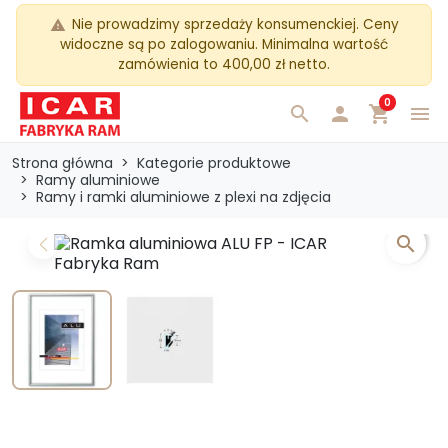
Nie prowadzimy sprzedaży konsumenckiej. Ceny
warning
widoczne są po zalogowaniu. Minimalna wartość
zamówienia to 400,00 zł netto.
0
search

shopping_cart
menu
Strona główna
Kategorie produktowe
Ramy aluminiowe
Ramy i ramki aluminiowe z plexi na zdjęcia
search
Previous
Next