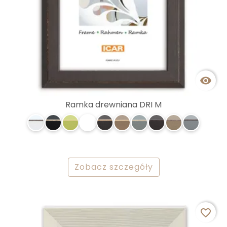

Ramka drewniana DRI M
Zobacz szczegóły
favorite_border