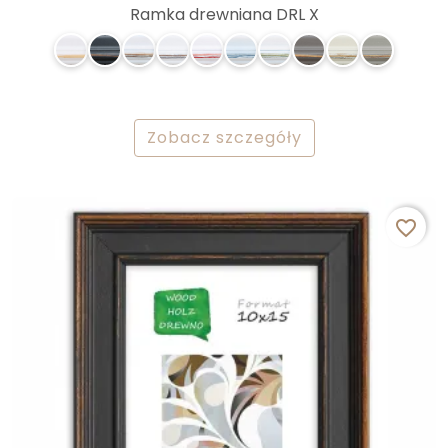
Ramka drewniana DRL X
Zobacz szczegóły
favorite_border