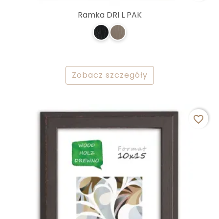
Ramka DRI L PAK
Zobacz szczegóły
favorite_border