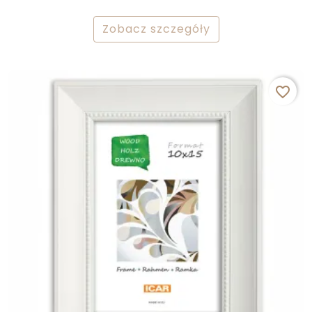
Zobacz szczegóły
favorite_border