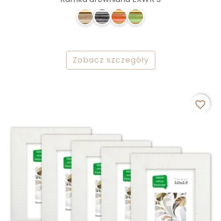
Zobacz szczegóły
favorite_border