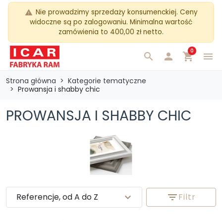
Nie prowadzimy sprzedaży konsumenckiej. Ceny
warning
widoczne są po zalogowaniu. Minimalna wartość
zamówienia to 400,00 zł netto.
0
search

shopping_cart
menu
Strona główna
Kategorie tematyczne
Prowansja i shabby chic
PROWANSJA I SHABBY CHIC
Referencje, od A do Z
expand_more
filter_list
Filtr