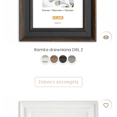

Ramka drewniana DRL Z
Zobacz szczegóły
favorite_border