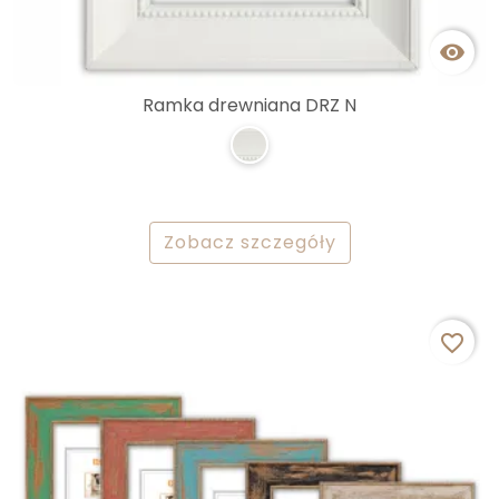

Ramka drewniana DRZ N
Zobacz szczegóły
favorite_border