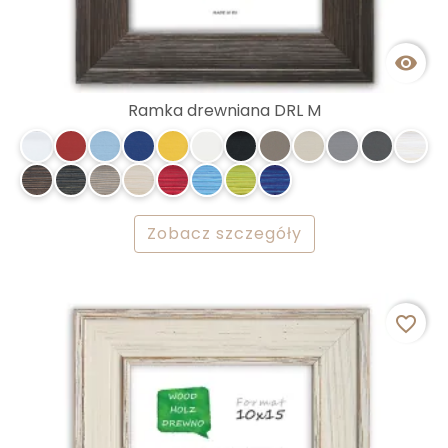

Ramka drewniana DRL M
Zobacz szczegóły
favorite_border