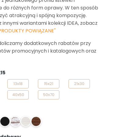
 jednakowego profilu listewki i
e do różnych form oprawy. W ten sposób
yć atrakcyjną i spójną kompozycję.
z innymi wariantami kolekcji IDEA, zobacz
PRODUKTY POWIĄZANE"
doliczamy dodatkowych rabatów przy
etów promocyjnych i katalogowych oraz
x15
13x18
15x21
21x30
40x50
50x70
search
M2
M3
M5
M6
: dębowy