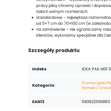
pracy jaką chcemy oprawić i dopaso
takich samym rozmiarach
standardowe – największa różnorodno
od 5×7 cm do 70×100 cm (w zależności 
na zamówienie – nie ograniczamy nas
klientów, wykonamy specjalnie dla Cie
Szczegóły produktu
Indeks
IDEA PAK M01 1
Promocyjne Pa
Kategoria:
Ramek Z Drew
EAN13
5908225169913