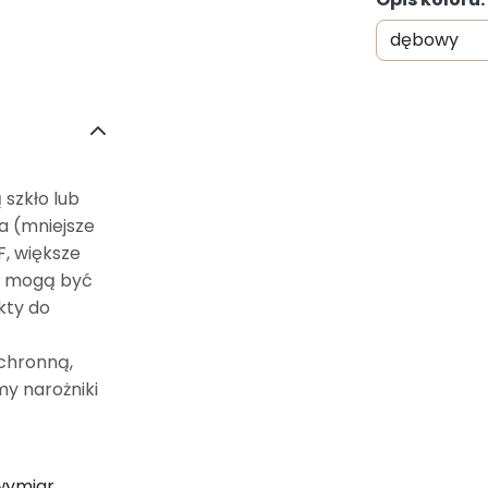
szkło lub
ia (mniejsze
, większe
ie mogą być
kty do
ochronną,
y narożniki
wymiar