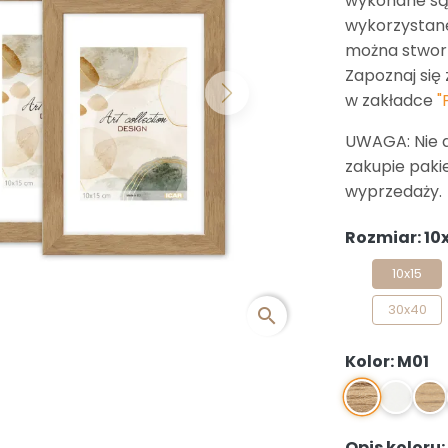
wykonane są z
wykorzystan
można stworz
Zapoznaj się 
w zakładce
"
Next
UWAGA: Nie 
zakupie paki
wyprzedaży.
Rozmiar: 10
10x15
30x40
search
Kolor: M01
M01
M1
M02
Opis koloru