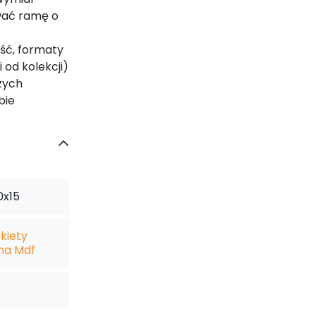
wać ramę o
ść, formaty
od kolekcji)
zych
bie
0x15
kiety
na Mdf