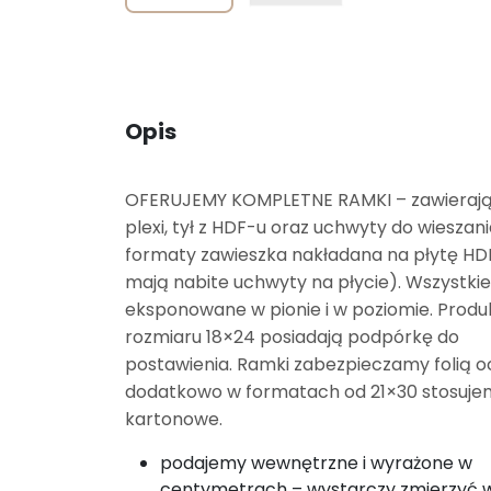
Opis
OFERUJEMY KOMPLETNE RAMKI – zawierają 
plexi, tył z HDF-u oraz uchwyty do wieszan
formaty zawieszka nakładana na płytę HDF
mają nabite uchwyty na płycie). Wszystk
eksponowane w pionie i w poziomie. Produ
rozmiaru 18×24 posiadają podpórkę do
postawienia. Ramki zabezpieczamy folią 
dodatkowo w formatach od 21×30 stosujem
kartonowe.
podajemy wewnętrzne i wyrażone w
centymetrach – wystarczy zmierzyć 