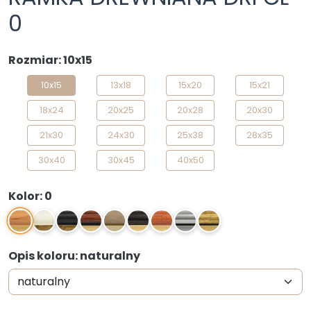
0
Rozmiar: 10x15
10x15
13x18
15x20
15x21
18x24
20x25
20x28
20x30
21x30
24x30
25x38
28x35
30x40
30x45
40x50
Kolor: 0
0
1
2
4
6
22
33
S
Z
Opis koloru: naturalny