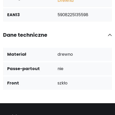
Drewna
EAN13
5908225135598
Dane techniczne
Materiał
drewno
Passe-partout
nie
Front
szkło