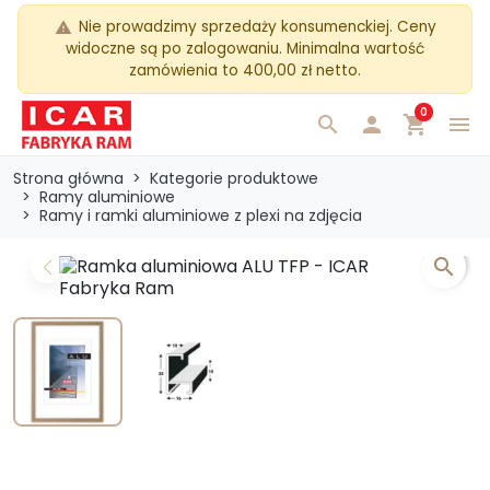
Nie prowadzimy sprzedaży konsumenckiej. Ceny
warning
widoczne są po zalogowaniu. Minimalna wartość
zamówienia to 400,00 zł netto.
0
search

shopping_cart
menu
Strona główna
Kategorie produktowe
Ramy aluminiowe
Ramy i ramki aluminiowe z plexi na zdjęcia
search
Previous
Next