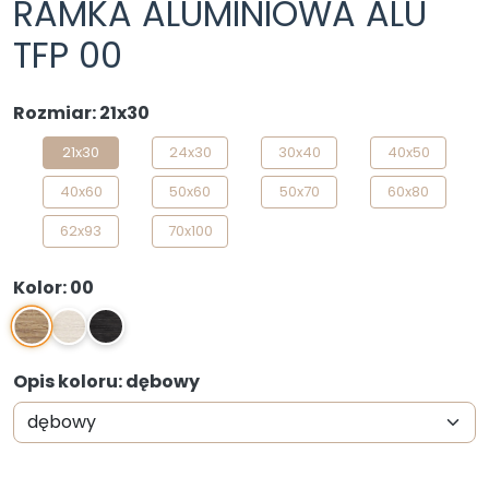
RAMKA ALUMINIOWA ALU
TFP 00
Rozmiar: 21x30
21x30
24x30
30x40
40x50
40x60
50x60
50x70
60x80
62x93
70x100
Kolor: 00
00
01
02
Opis koloru: dębowy