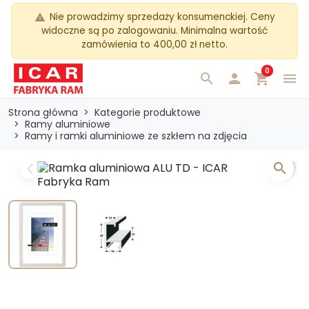
Nie prowadzimy sprzedaży konsumenckiej. Ceny
warning
widoczne są po zalogowaniu. Minimalna wartość
zamówienia to 400,00 zł netto.
0
search

shopping_cart
menu
Strona główna
Kategorie produktowe
Ramy aluminiowe
Ramy i ramki aluminiowe ze szkłem na zdjęcia
search
Previous
Next