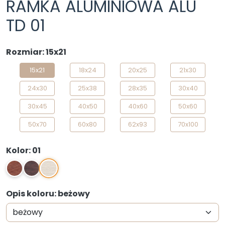
RAMKA ALUMINIOWA ALU
TD 01
Rozmiar: 15x21
15x21
18x24
20x25
21x30
24x30
25x38
28x35
30x40
30x45
40x50
40x60
50x60
50x70
60x80
62x93
70x100
Kolor: 01
01
3
4
Opis koloru: beżowy