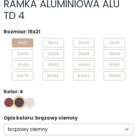
RAMKA ALUMINIOWA ALU
TD 4
Rozmiar: 15x21
15x21
18x24
20x25
21x30
24x30
25x38
28x35
30x40
30x45
40x50
40x60
50x60
50x70
60x80
62x93
70x100
Kolor: 4
4
3
01
Opis koloru: brązowy ciemny