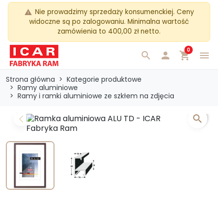
Nie prowadzimy sprzedaży konsumenckiej. Ceny
warning
widoczne są po zalogowaniu. Minimalna wartość
zamówienia to 400,00 zł netto.
0
search

shopping_cart
menu
Strona główna
Kategorie produktowe
Ramy aluminiowe
Ramy i ramki aluminiowe ze szkłem na zdjęcia
search
Previous
Next