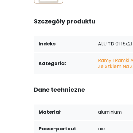
Szczegóły produktu
Indeks
ALU TD 01 15x21
Ramy I Ramki 
Kategoria:
Ze Szklem Na Z
Dane techniczne
Materiał
aluminium
Passe-partout
nie