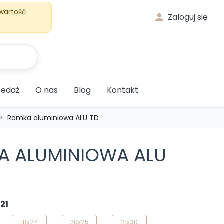
 wartość

Zaloguj się
edaż
O nas
Blog
Kontakt
Ramka aluminiowa ALU TD
A ALUMINIOWA ALU
21
18x24
20x25
21x30