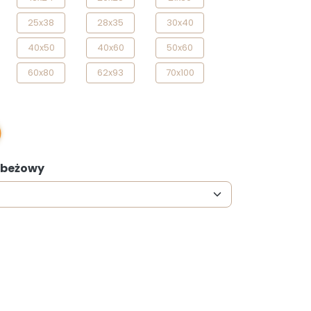
25x38
28x35
30x40
40x50
40x60
50x60
60x80
62x93
70x100
: beżowy