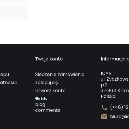
Twoje konto
Informacja o
ICAR
lepu
Śledzenie zamówienia
ul. Życzkows
watności
Zaloguj się
p.2
Utwórz konto
31-864 Kra
Polska
My
blog
phone
(+48) 12
comments
mail
biuro@ic