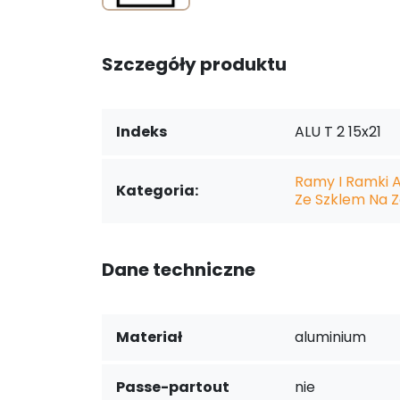
Szczegóły produktu
Indeks
ALU T 2 15x21
Ramy I Ramki 
Kategoria:
Ze Szklem Na Z
Dane techniczne
Materiał
aluminium
Passe-partout
nie