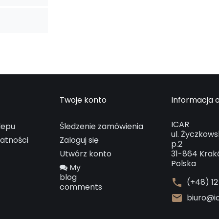
Twoje konto
Informacja o
ICAR
lepu
Śledzenie zamówienia
ul. Życzkows
watności
Zaloguj się
p.2
Utwórz konto
31-864 Kra
Polska
My
blog
phone
(+48) 12
comments
mail
biuro@ic