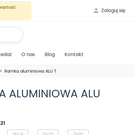
 wartość

Zaloguj się
edaż
O nas
Blog
Kontakt
Ramka aluminiowa ALU T
A ALUMINIOWA ALU
21
18x24
20x25
21x30