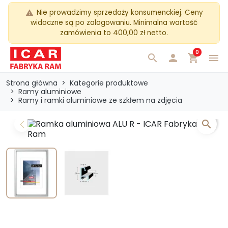
Nie prowadzimy sprzedaży konsumenckiej. Ceny
warning
widoczne są po zalogowaniu. Minimalna wartość
zamówienia to 400,00 zł netto.
0
search

shopping_cart
menu
Strona główna
Kategorie produktowe
Ramy aluminiowe
Ramy i ramki aluminiowe ze szkłem na zdjęcia
search
Previous
Next