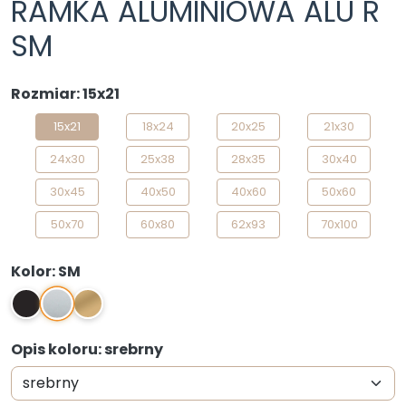
RAMKA ALUMINIOWA ALU R
SM
Rozmiar: 15x21
15x21
18x24
20x25
21x30
24x30
25x38
28x35
30x40
30x45
40x50
40x60
50x60
50x70
60x80
62x93
70x100
Kolor: SM
SM
2
Z
Opis koloru: srebrny