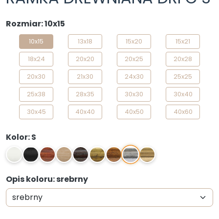
Rozmiar: 10x15
10x15
13x18
15x20
15x21
18x24
20x20
20x25
20x28
20x30
21x30
24x30
25x25
25x38
28x35
30x30
30x40
30x45
40x40
40x50
40x60
50x50
50x60
50x70
Kolor: S
S
1
2
4
6
22
Z1
Z2
Z
Opis koloru: srebrny