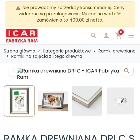
Nie prowadzimy sprzedaży konsumenckiej. Ceny
warning
widoczne są po zalogowaniu. Minimalna wartość
zamówienia to 400,00 zł netto.
0
search

shopping_cart
menu
Strona główna
Kategorie produktowe
Ramki drewniane
Ramki na zdjęcia z litego drewna
search
Previous
Next
RAMKA DREWNIANA DRI C S