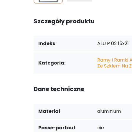
Szczegóły produktu
Indeks
ALU P 02 15x21
Ramy I Ramki 
Kategoria:
Ze Szklem Na Z
Dane techniczne
Materiał
aluminium
Passe-partout
nie