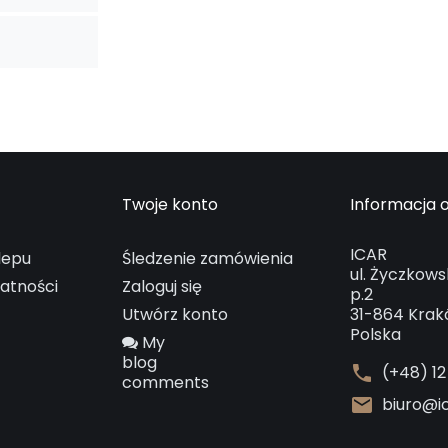
Twoje konto
Informacja o
ICAR
lepu
Śledzenie zamówienia
ul. Życzkows
watności
Zaloguj się
p.2
Utwórz konto
31-864 Kra
Polska
My
blog
phone
(+48) 12
comments
mail
biuro@ic