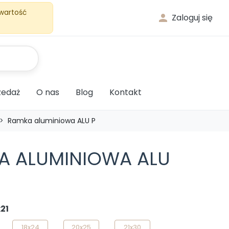
 wartość

Zaloguj się
edaż
O nas
Blog
Kontakt
Ramka aluminiowa ALU P
A ALUMINIOWA ALU
21
18x24
20x25
21x30