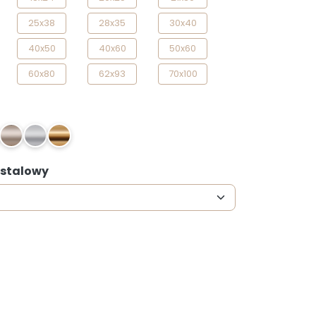
25x38
28x35
30x40
40x50
40x60
50x60
60x80
62x93
70x100
Z1
SM
Z
: stalowy