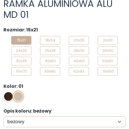
RAMKA ALUMINIOWA ALU
MD 01
Rozmiar: 15x21
15x21
18x24
20x25
21x30
24x30
25x38
28x35
30x40
30x45
40x50
40x60
50x60
50x70
60x80
62x93
70x100
Kolor: 01
01
4
Opis koloru: beżowy