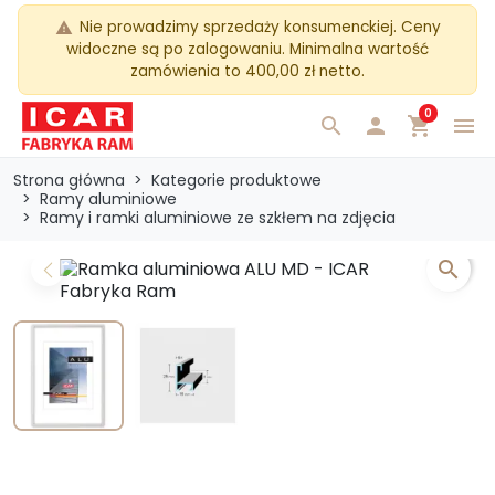
Nie prowadzimy sprzedaży konsumenckiej. Ceny
warning
widoczne są po zalogowaniu. Minimalna wartość
zamówienia to 400,00 zł netto.
0
search

shopping_cart
menu
Strona główna
Kategorie produktowe
Ramy aluminiowe
Ramy i ramki aluminiowe ze szkłem na zdjęcia
search
Previous
Next