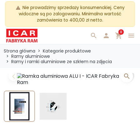
Nie prowadzimy sprzedaży konsumenckiej. Ceny
warning
widoczne są po zalogowaniu. Minimalna wartość
zamówienia to 400,00 zł netto.
0
search

shopping_cart
menu
Strona główna
Kategorie produktowe
Ramy aluminiowe
Ramy i ramki aluminiowe ze szkłem na zdjęcia
search
Previous
Next