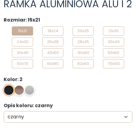
RAMKA ALUMINIOWA ALU I 2
Rozmiar: 15x21
15x21
18x24
20x25
21x30
24x30
25x38
28x35
30x40
30x45
40x50
40x60
50x60
50x70
60x80
62x93
70x100
Kolor: 2
2
3
SM
Opis koloru: czarny