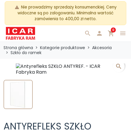
Nie prowadzimy sprzedaży konsumenckiej. Ceny
warning
widoczne są po zalogowaniu. Minimalna wartość
zamówienia to 400,00 zł netto.
0
search

shopping_cart
menu
Strona główna
Kategorie produktowe
Akcesoria
Szkło do ramek
search
ANTYREFLEKS SZKŁO