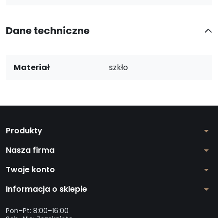
Dane techniczne
Materiał
szkło
Produkty
arrow_drop_down
Nasza firma
arrow_drop_down
Twoje konto
arrow_drop_down
Informacja o sklepie
arrow_drop_down
Pon–Pt: 8:00–16:00