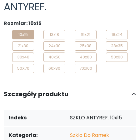
ANTYREF.
Rozmiar: 10x15
10x15
13x18
15x21
18x24
21x30
24x30
25x38
28x35
30x40
40x50
40x60
50x60
50X70
60x80
70x100
Szczegóły produktu
Indeks
SZKŁO ANTYREF. 10x15
Kategoria:
Szklo Do Ramek