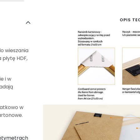
OPIS TE
do wieszania
 płytę HDF,
e i w
iadają
datkowo w
artonowe.
entymetrach