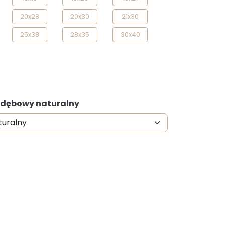
20x28
20x30
21x30
25x38
28x35
30x40
: dębowy naturalny