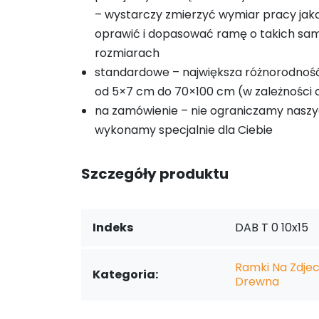
– wystarczy zmierzyć wymiar pracy ja
oprawić i dopasować ramę o takich sa
rozmiarach
standardowe – największa różnorodnoś
od 5×7 cm do 70×100 cm (w zależności o
na zamówienie – nie ograniczamy naszy
wykonamy specjalnie dla Ciebie
Szczegóły produktu
Indeks
DAB T 0 10x15
Ramki Na Zdjeci
Kategoria:
Drewna