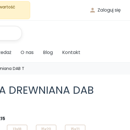
 wartość

Zaloguj się
edaż
O nas
Blog
Kontakt
niana DAB T
A DREWNIANA DAB
x15
13x18
15x20
15x21