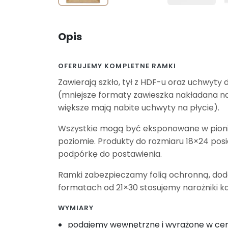
Opis
OFERUJEMY KOMPLETNE RAMKI
Zawierają szkło, tył z HDF-u oraz uchwyty 
(mniejsze formaty zawieszka nakładana na
większe mają nabite uchwyty na płycie).
Wszystkie mogą być eksponowane w pioni
poziomie. Produkty do rozmiaru 18×24 pos
podpórkę do postawienia.
Ramki zabezpieczamy folią ochronną, do
formatach od 21×30 stosujemy narożniki k
WYMIARY
podajemy wewnętrzne i wyrażone w c