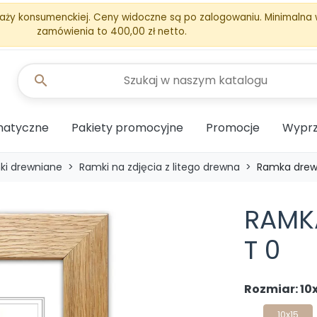
aży konsumenckiej. Ceny widoczne są po zalogowaniu. Minimalna
zamówienia to 400,00 zł netto.
search
matyczne
Pakiety promocyjne
Promocje
Wyprz
ki drewniane
Ramki na zdjęcia z litego drewna
Ramka drew
RAMK
T 0
Rozmiar: 10
10x15