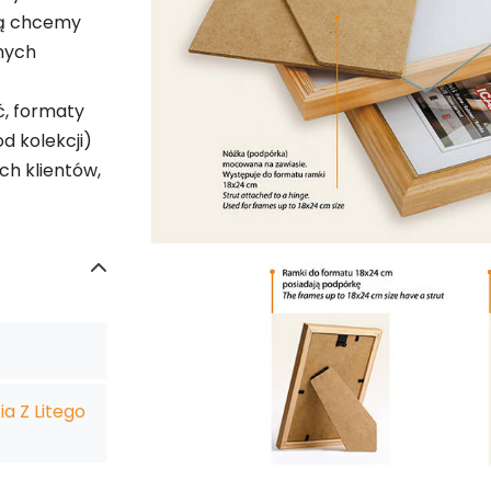
ką chcemy
mych
ć, formaty
d kolekcji)
ch klientów,
a Z Litego