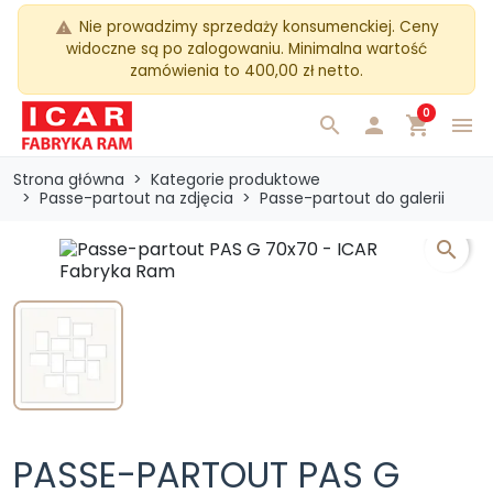
Nie prowadzimy sprzedaży konsumenckiej. Ceny
warning
widoczne są po zalogowaniu. Minimalna wartość
zamówienia to 400,00 zł netto.
0
search

shopping_cart
menu
Strona główna
Kategorie produktowe
Passe-partout na zdjęcia
Passe-partout do galerii
search
PASSE-PARTOUT PAS G