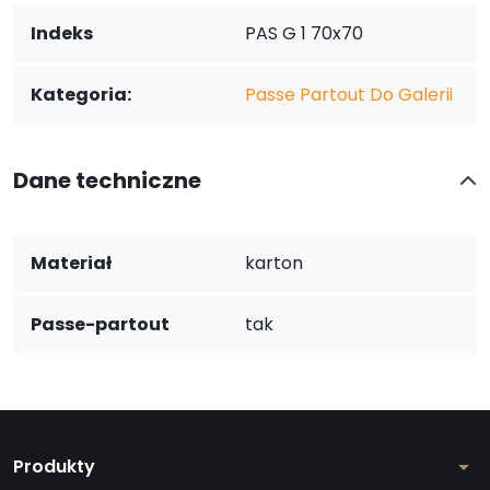
Indeks
PAS G 1 70x70
Kategoria:
Passe Partout Do Galerii
Dane techniczne
Materiał
karton
Passe-partout
tak
Produkty
arrow_drop_down