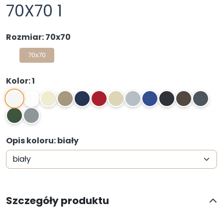
70X70 1
Rozmiar: 70x70
70x70
Kolor: 1
1
2
3
4
5
6
7
8
9
10
11
12
13
14
Opis koloru: biały
Szczegóły produktu