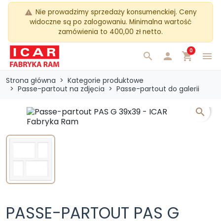
Nie prowadzimy sprzedaży konsumenckiej. Ceny
warning
widoczne są po zalogowaniu. Minimalna wartość
zamówienia to 400,00 zł netto.
0
search

shopping_cart
menu
Strona główna
Kategorie produktowe
Passe-partout na zdjęcia
Passe-partout do galerii
search
PASSE-PARTOUT PAS G