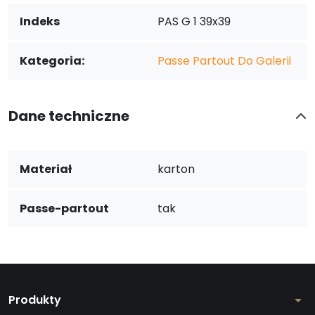
Indeks
PAS G 1 39x39
Kategoria:
Passe Partout Do Galerii
Dane techniczne
Materiał
karton
Passe-partout
tak
Produkty
arrow_drop_down