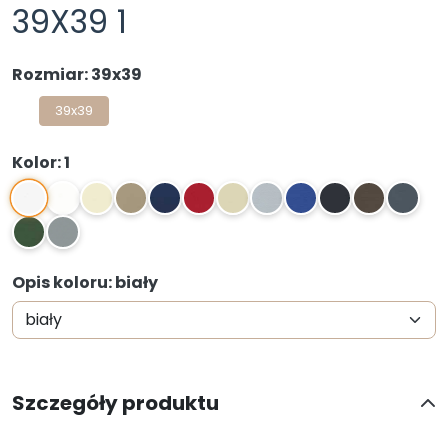
39X39 1
Rozmiar: 39x39
39x39
Kolor: 1
1
2
3
4
5
6
7
8
9
10
11
12
13
14
Opis koloru: biały
Szczegóły produktu