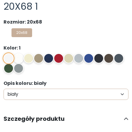
20X68 1
Rozmiar: 20x68
20x68
Kolor: 1
1
2
3
4
5
6
7
8
9
10
11
12
13
14
Opis koloru: biały
Szczegóły produktu