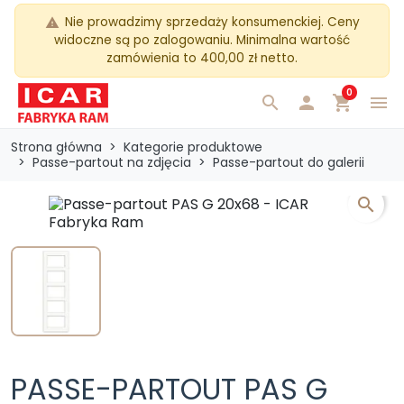
Nie prowadzimy sprzedaży konsumenckiej. Ceny
warning
widoczne są po zalogowaniu. Minimalna wartość
zamówienia to 400,00 zł netto.
0
search

shopping_cart
menu
Strona główna
Kategorie produktowe
Passe-partout na zdjęcia
Passe-partout do galerii
search
PASSE-PARTOUT PAS G