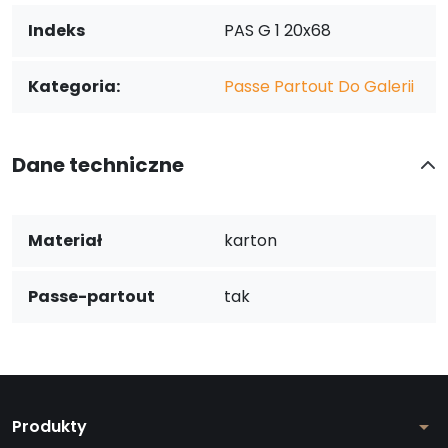
Indeks
PAS G 1 20x68
Kategoria:
Passe Partout Do Galerii
Dane techniczne
Materiał
karton
Passe-partout
tak
Produkty
arrow_drop_down