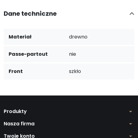
Dane techniczne
Materiał
drewno
Passe-partout
nie
Front
szkło
Produkty
arrow_drop_down
Nasza firma
arrow_drop_down
Twoje konto
arrow_drop_down