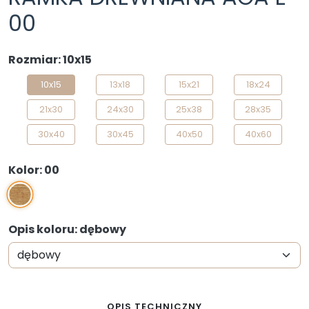
00
Rozmiar: 10x15
10x15
13x18
15x21
18x24
21x30
24x30
25x38
28x35
30x40
30x45
40x50
40x60
Kolor: 00
00
Opis koloru: dębowy
OPIS TECHNICZNY