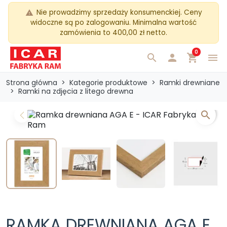
Nie prowadzimy sprzedaży konsumenckiej. Ceny
warning
widoczne są po zalogowaniu. Minimalna wartość
zamówienia to 400,00 zł netto.
0
search

shopping_cart
menu
Strona główna
Kategorie produktowe
Ramki drewniane
Ramki na zdjęcia z litego drewna
search
Previous
Next
RAMKA DREWNIANA AGA E