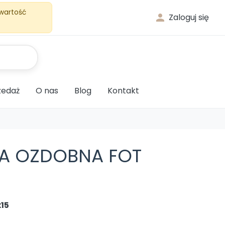
 wartość

Zaloguj się
edaż
O nas
Blog
Kontakt
A OZDOBNA FOT
x15