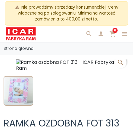
Nie prowadzimy sprzedaży konsumenckiej. Ceny
warning
widoczne są po zalogowaniu. Minimalna wartość
zamówienia to 400,00 zł netto.
0
search

shopping_cart
menu
Strona główna
search
RAMKA OZDOBNA FOT 313